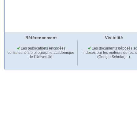
Référencement
Visibilité
Les publications encodées
Les documents déposés so
constituent la bibliographie académique
indexés par les moteurs de rech
de l'Université.
(Google Scholar,…).