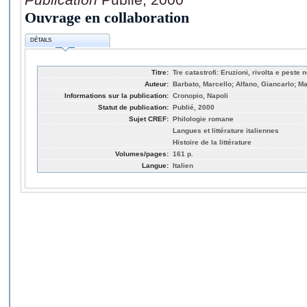
Ouvrage en collaboration
DÉTAILS
Titre:
Tre catastrofi: Eruzioni, rivolta e peste
Auteur:
Barbato, Marcello; Alfano, Giancarlo; M
Informations sur la publication:
Cronopio, Napoli
Statut de publication:
Publié, 2000
Sujet CREF:
Philologie romane
Langues et littérature italiennes
Histoire de la littérature
Volumes/pages:
161 p.
Langue:
Italien