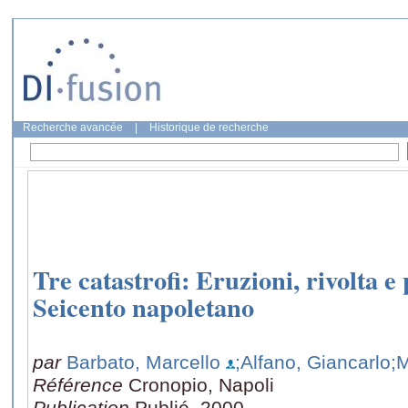
Recherche avancée
|
Historique de recherche
Tre catastrofi: Eruzioni, rivolta e 
Seicento napoletano
par
Barbato, Marcello
;Alfano, Giancarlo
;
Référence
Cronopio, Napoli
Publication
Publié, 2000