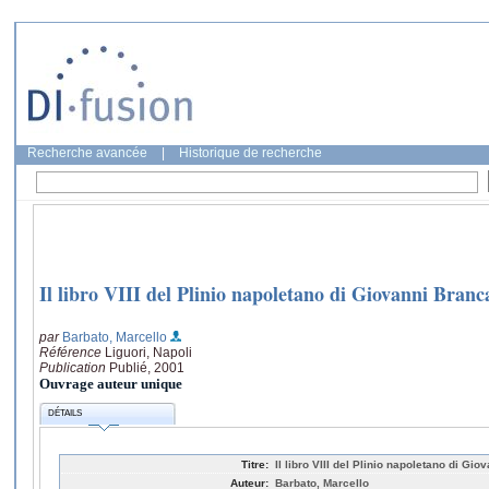
Recherche avancée
|
Historique de recherche
Il libro VIII del Plinio napoletano di Giovanni Branc
par
Barbato, Marcello
Référence
Liguori, Napoli
Publication
Publié, 2001
Ouvrage auteur unique
DÉTAILS
Titre:
Il libro VIII del Plinio napoletano di Gio
Auteur:
Barbato, Marcello