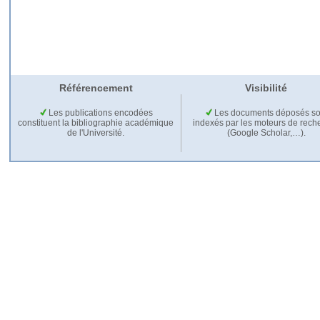
Référencement
Visibilité
Les publications encodées
Les documents déposés so
constituent la bibliographie académique
indexés par les moteurs de rech
de l'Université.
(Google Scholar,…).