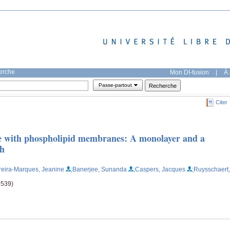
herche
Mon DI-fusion
|
À 
Passe-partout
Citer
ne with phospholipid membranes: A monolayer and a
ch
reira-Marques, Jeanine
;Banerjee, Sunanda
;Caspers, Jacques
;Ruysschaert,
6539)