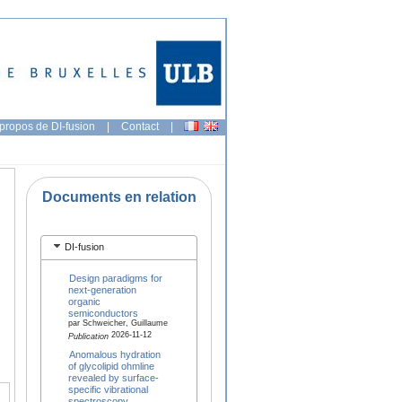
propos de DI-fusion
|
Contact
|
Documents en relation
DI-fusion
Design paradigms for
next-generation
organic
semiconductors
par Schweicher, Guillaume
2026-11-12
Publication
Anomalous hydration
of glycolipid ohmline
revealed by surface-
specific vibrational
spectroscopy