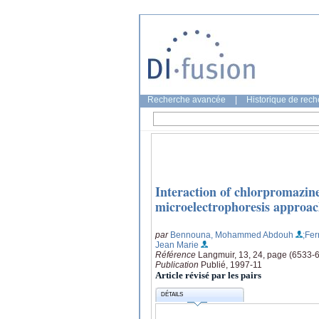
Recherche avancée
|
Historique de rec
Interaction of chlorpromazi
microelectrophoresis approa
par
Bennouna, Mohammed Abdouh
;Fer
Jean Marie
Référence
Langmuir, 13, 24, page (6533-
Publication
Publié, 1997-11
Article révisé par les pairs
DÉTAILS