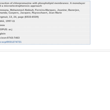
teraction of chlorpromazine with phospholipid membranes: A monolayer
d a microelectrophoresis approach
nnouna, Mohammed Abdouh; Ferreira-Marques, Jeanine; Banerjee,
nanda; Caspers, Jacques; Ruysschaert, Jean Marie
ngmuir, 13, 24, page (6533-6539)
blié, 1997-11
imie
OPUS: ar.j
glais
n:issn:0743-7463
fo:scp/0031274721