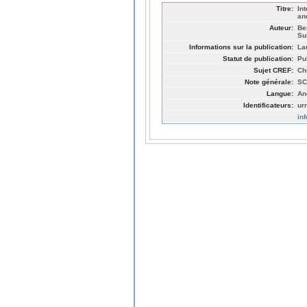
Titre:
In
an
Auteur:
Be
Su
Informations sur la publication:
La
Statut de publication:
Pu
Sujet CREF:
Ch
Note générale:
SC
Langue:
An
Identificateurs:
ur
in