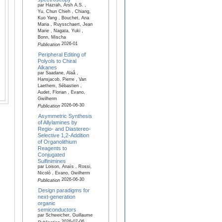
par Hazrah, Arsh A.S. ,
Yu, Chun Chieh , Chiang,
Kuo Yang , Bouchet, Ana
Maria , Ruysschaert, Jean
Marie , Nagata, Yuki ,
Bonn, Mischa
2026-01
Publication
Peripheral Editing of
Polyols to Chiral
Alkanes
par Saadane, Alaâ ,
Hansjacob, Pierre , Van
Laethem, Sébastien ,
Audet, Florian , Evano,
Gwilherm
2026-06-30
Publication
Asymmetric Synthesis
of Allylamines by
Regio- and Diastereo-
Selective 1,2-Addition
of Organolithium
Reagents to
Conjugated
Sulfinimines
par Loison, Anaïs , Rossi,
Nicolò , Evano, Gwilherm
2026-06-30
Publication
Design paradigms for
next-generation
organic
semiconductors
par Schweicher, Guillaume