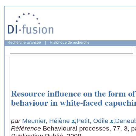
Recherche avancée
|
Historique de recherche
Resource influence on the form of
behaviour in white-faced capuchi
par
Meunier, Hélène
;Petit, Odile
;Deneub
Référence
Behavioural processes, 77, 3, 
Publication
Publié, 2008