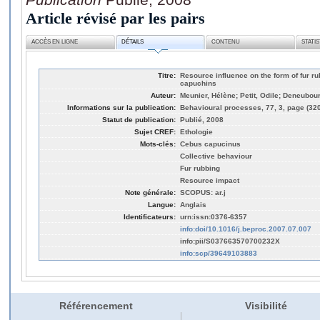
Article révisé par les pairs
ACCÈS EN LIGNE
DÉTAILS
CONTENU
STATI
Titre:
Resource influence on the form of fur r
capuchins
Auteur:
Meunier, Hélène; Petit, Odile; Deneubou
Informations sur la publication:
Behavioural processes, 77, 3, page (32
Statut de publication:
Publié, 2008
Sujet CREF:
Ethologie
Mots-clés:
Cebus capucinus
Collective behaviour
Fur rubbing
Resource impact
Note générale:
SCOPUS: ar.j
Langue:
Anglais
Identificateurs:
urn:issn:0376-6357
info:doi/10.1016/j.beproc.2007.07.007
info:pii/S037663570700232X
info:scp/39649103883
Référencement
Visibilité