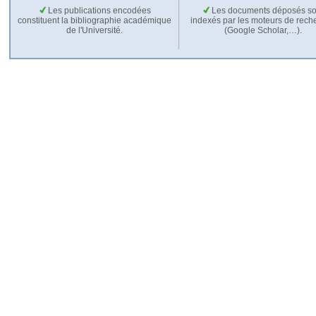
Les publications encodées
Les documents déposés so
constituent la bibliographie académique
indexés par les moteurs de rech
de l'Université.
(Google Scholar,…).