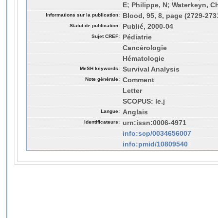
E; Philippe, N; Waterkeyn, Ch
Informations sur la publication:
Blood, 95, 8, page (2729-273
Statut de publication:
Publié, 2000-04
Sujet CREF:
Pédiatrie
Cancérologie
Hématologie
MeSH keywords:
Survival Analysis
Note générale:
Comment
Letter
SCOPUS: le.j
Langue:
Anglais
Identificateurs:
urn:issn:0006-4971
info:scp/0034656007
info:pmid/10809540