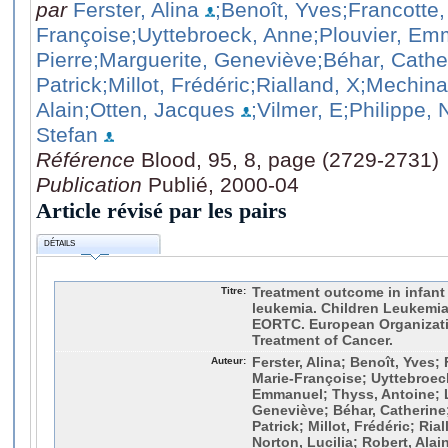
par
Ferster, Alina
;Benoît, Yves
;Francotte,
Françoise
;Uyttebroeck, Anne
;Plouvier, E
Pierre
;Marguerite, Geneviève
;Béhar, Cathe
Patrick
;Millot, Frédéric
;Rialland, X
;Mechina
Alain
;Otten, Jacques
;Vilmer, E
;Philippe, 
Stefan
Référence
Blood, 95, 8, page (2729-2731)
Publication
Publié, 2000-04
Article révisé par les pairs
DÉTAILS
Titre:
Treatment outcome in infant
leukemia. Children Leukemia
EORTC. European Organizati
Treatment of Cancer.
Auteur:
Ferster, Alina; Benoît, Yves;
Marie-Françoise; Uyttebroeck
Emmanuel; Thyss, Antoine; Lu
Geneviève; Béhar, Catherine
Patrick; Millot, Frédéric; Ri
Norton, Lucilia; Robert, Alai