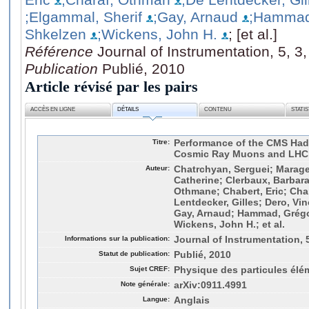
;Elgammal, Sherif
;Gay, Arnaud
;Hammad
Shkelzen
;Wickens, John H.
; [et al.]
Référence
Journal of Instrumentation, 5, 3
Publication
Publié, 2010
Article révisé par les pairs
ACCÈS EN LIGNE
DÉTAILS
CONTENU
STATI
Titre:
Performance of the CMS Had
Cosmic Ray Muons and LHC
Auteur:
Chatrchyan, Serguei; Marage,
Catherine; Clerbaux, Barbara
Othmane; Chabert, Eric; Cha
Lentdecker, Gilles; Dero, Vi
Gay, Arnaud; Hammad, Grégo
Wickens, John H.; et al.
Informations sur la publication:
Journal of Instrumentation, 
Statut de publication:
Publié, 2010
Sujet CREF:
Physique des particules élé
Note générale:
arXiv:0911.4991
Langue:
Anglais