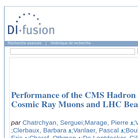
Recherche avancée
|
Historique de recherche
Performance of the CMS Hadron 
Cosmic Ray Muons and LHC Be
par
Chatrchyan, Serguei
;Marage, Pierre
;
;Clerbaux, Barbara
;Vanlaer, Pascal
;Bou
Eric
;Charaf, Othman
;De Lentdecker, Gil