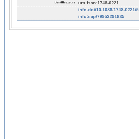
Identificateurs:
urn:issn:1748-0221
info:doi/10.1088/1748-0221/
info:scp/79953291835