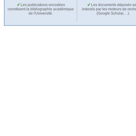
Les publications encodées
Les documents déposés so
constituent la bibliographie académique
indexés par les moteurs de rech
de l'Université.
(Google Scholar,…).