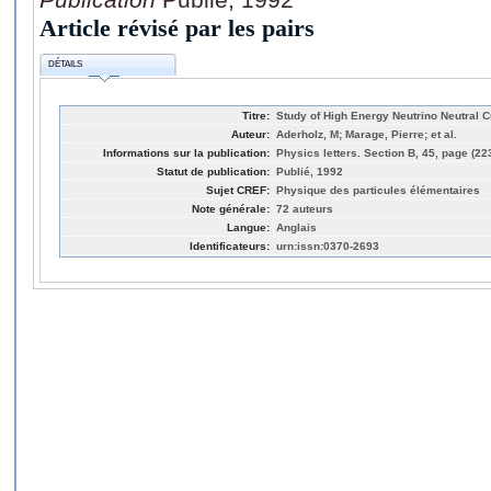
Article révisé par les pairs
DÉTAILS
Titre:
Study of High Energy Neutrino Neutral C
Auteur:
Aderholz, M; Marage, Pierre; et al.
Informations sur la publication:
Physics letters. Section B, 45, page (22
Statut de publication:
Publié, 1992
Sujet CREF:
Physique des particules élémentaires
Note générale:
72 auteurs
Langue:
Anglais
Identificateurs:
urn:issn:0370-2693