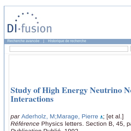
Recherche avancée
|
Historique de recherche
Study of High Energy Neutrino N
Interactions
par
Aderholz, M
;Marage, Pierre
; [et al.]
Référence
Physics letters. Section B, 45,
Publication
Publié, 1992