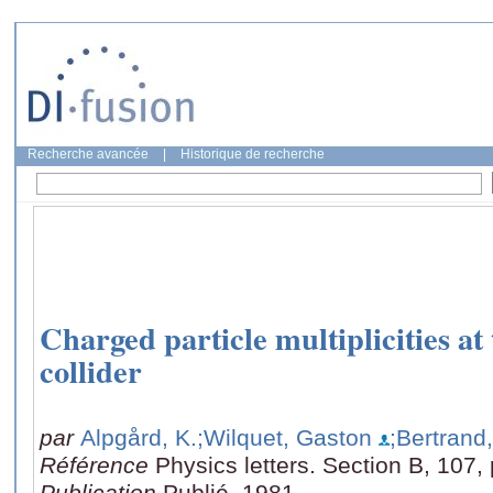
Recherche avancée
|
Historique de recherche
Charged particle multiplicities 
collider
par
Alpgård, K.
;Wilquet, Gaston
;Bertrand
Référence
Physics letters. Section B, 107
Publication
Publié, 1981