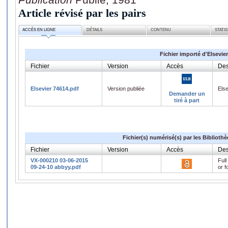
Article révisé par les pairs
ACCÈS EN LIGNE
DÉTAILS
CONTENU
STATI
Fichier importé d'Elsevier
Fichier
Version
Accès
Des
Elsevier 74614.pdf
Version publiée
Els
Demander un
tiré à part
Fichier(s) numérisé(s) par les Biblioth
Fichier
Version
Accès
Des
VX-000210 03-06-2015
Full
09-24-10 abbyy.pdf
or f