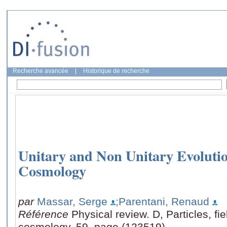
Recherche avancée
|
Historique de recherche
Unitary and Non Unitary Evolut
Cosmology
par
Massar, Serge
;Parentani, Renaud
Référence
Physical review. D, Particles, fie
cosmology, 59, page (123519)