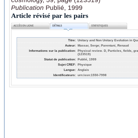
Publication
Publié, 1999
Article révisé par les pairs
ACCÈS EN LIGNE
DÉTAILS
STATISTIQUES
Titre:
Unitary and Non Unitary Evolution in 
Auteur:
Massar, Serge; Parentani, Renaud
Informations sur la publication:
Physical review. D, Particles, fields, g
(123519)
Statut de publication:
Publié, 1999
Sujet CREF:
Physique
Langue:
Anglais
Identificateurs:
urn:issn:1550-7998