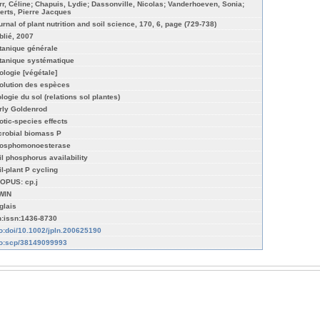
rr, Céline; Chapuis, Lydie; Dassonville, Nicolas; Vanderhoeven, Sonia;
erts, Pierre Jacques
urnal of plant nutrition and soil science, 170, 6, page (729-738)
blié, 2007
tanique générale
tanique systématique
ologie [végétale]
olution des espèces
logie du sol (relations sol plantes)
rly Goldenrod
otic-species effects
crobial biomass P
osphomonoesterase
il phosphorus availability
il-plant P cycling
OPUS: cp.j
WIN
glais
n:issn:1436-8730
fo:doi/10.1002/jpln.200625190
fo:scp/38149099993