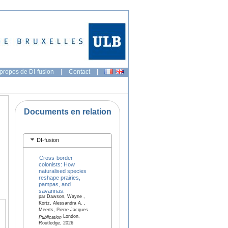
propos de DI-fusion
|
Contact
|
Documents en relation
DI-fusion
Cross-border
colonists: How
naturalised species
reshape prairies,
pampas, and
savannas.
par Dawson, Wayne ,
Kortz, Alessandra A. ,
Meerts, Pierre Jacques
London,
Publication
Routledge, 2026