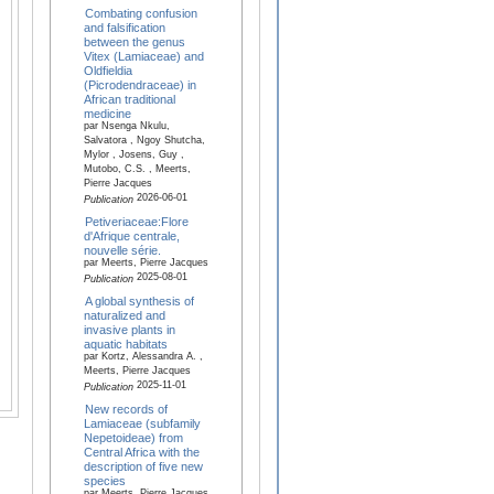
Combating confusion
and falsification
between the genus
Vitex (Lamiaceae) and
Oldfieldia
(Picrodendraceae) in
African traditional
medicine
par Nsenga Nkulu,
Salvatora , Ngoy Shutcha,
Mylor , Josens, Guy ,
Mutobo, C.S. , Meerts,
Pierre Jacques
2026-06-01
Publication
Petiveriaceae:Flore
d'Afrique centrale,
nouvelle série.
par Meerts, Pierre Jacques
2025-08-01
Publication
A global synthesis of
naturalized and
invasive plants in
aquatic habitats
par Kortz, Alessandra A. ,
Meerts, Pierre Jacques
2025-11-01
Publication
New records of
Lamiaceae (subfamily
Nepetoideae) from
Central Africa with the
description of five new
species