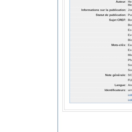
Auteur:
He
Me
Informations sur la publication:
Jo
Statut de publication:
Pu
Sujet CREF:
Bo
Bo
Ec
Ev
Bio
Mots-clés:
Ea
Ex
Mi
Ph
So
So
Note générale:
SC
FL
Langue:
An
Identificateurs:
ur
in
in