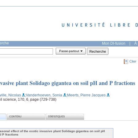
herche
Mon DI-fusion
|
À 
Passe-partout
Citer
invasive plant Solidago gigantea on soil pH and P fractions
ille, Nicolas
;Vanderhoeven, Sonia
;Meerts, Pierre Jacques
oil science, 170, 6, page (729-738)
CONTENU
STATISTIQUES
asonal effect of the exotic invasive plant Solidago gigantea on soil pH
d P fractions