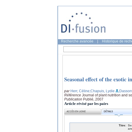
Recherche avancée
|
Historique de rec
Seasonal effect of the exotic 
par
Herr, Céline
;Chapuis, Lydie
;Dassonv
Référence
Journal of plant nutrition and s
Publication
Publié, 2007
Article révisé par les pairs
ACCÈS EN LIGNE
DÉTAILS
Titre:
Se
an