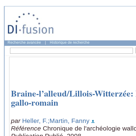
Recherche avancée
|
Historique de recherche
Braine-l’alleud/Lillois-Witterzée: 
gallo-romain
par
Heller, F.
;Martin, Fanny
Référence
Chronique de l'archéologie wall
Publication
Publié, 2008