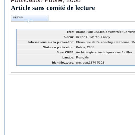
Article sans comité de lecture
DÉTAILS
Titre:
Braine-l’alleud/Lillois-Witterzée: Le Vivi
Auteur:
Heller, F.; Martin, Fanny
Informations sur la publication:
Chronique de l'archéologie wallonne, 15
Statut de publication:
Publié, 2008
Sujet CREF:
Archéologie et techniques des fouilles
Langue:
Français
Identificateurs:
urn:issn:1370-5202