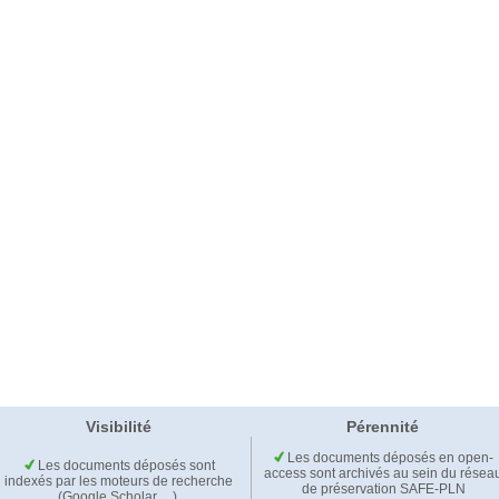
Visibilité
Pérennité
Les documents déposés en open-
Les documents déposés sont
access sont archivés au sein du résea
indexés par les moteurs de recherche
de préservation SAFE-PLN
(Google Scholar,…).