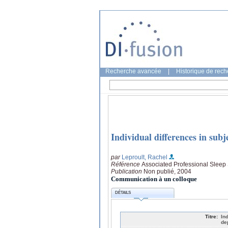
Recherche avancée
|
Historique de rec
Individual differences in subj
par
Leproult, Rachel
Référence
Associated Professional Sleep 
Publication
Non publié, 2004
Communication à un colloque
DÉTAILS
Titre:
In
de