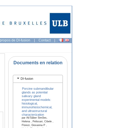
propos de DI-fusion
|
Contact
|
Documents en relation
DI-fusion
Porcine submandibular
glands as potential
salivary gland
experimental models:
histological,
immunohistochemical,
and ultrastructural
characterization
par Ab’Sáber Simões,
Helena , Pelissari, Cibele ,
Florezi, Giovanna P ,