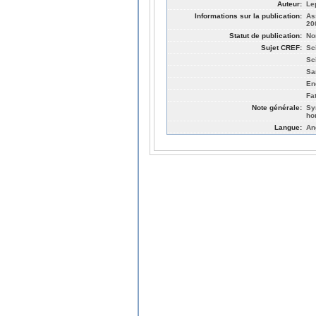
Auteur:
Le
Informations sur la publication:
As
20
Statut de publication:
No
Sujet CREF:
Sc
Sc
Sa
En
Fa
Note générale:
Sy
ho
Langue:
An