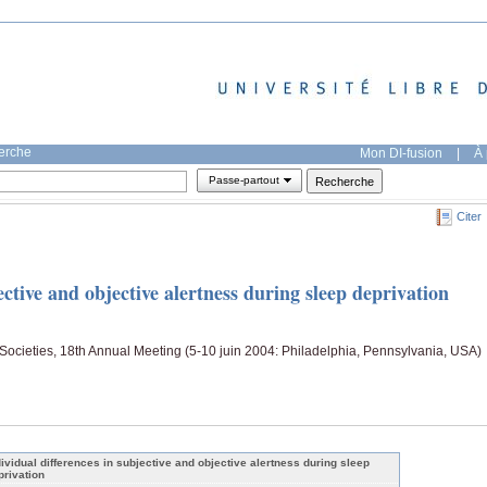
herche
Mon DI-fusion
|
À 
Passe-partout
Citer
ective and objective alertness during sleep deprivation
Societies, 18th Annual Meeting (5-10 juin 2004: Philadelphia, Pennsylvania, USA)
dividual differences in subjective and objective alertness during sleep
privation