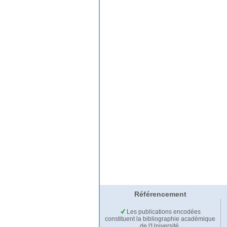
Référencement
Les publications encodées
constituent la bibliographie académique
de l'Université.