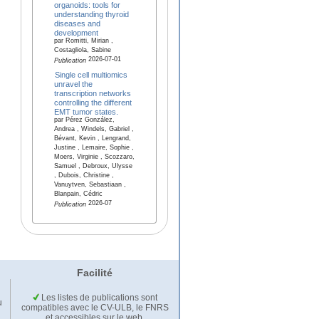
organoids: tools for
understanding thyroid
diseases and
development
par Romitti, Mirian ,
Costagliola, Sabine
2026-07-01
Publication
Single cell multiomics
unravel the
transcription networks
controlling the different
EMT tumor states.
par Pérez González,
Andrea , Windels, Gabriel ,
Bévant, Kevin , Lengrand,
Justine , Lemaire, Sophie ,
Moers, Virginie , Scozzaro,
Samuel , Debroux, Ulysse
, Dubois, Christine ,
Vanuytven, Sebastiaan ,
Blanpain, Cédric
2026-07
Publication
Facilité
Les listes de publications sont
u
compatibles avec le CV-ULB, le FNRS
et accessibles sur le web.