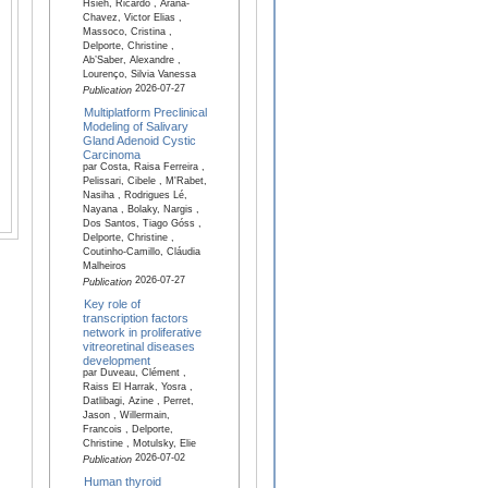
Hsieh, Ricardo , Arana-
Chavez, Victor Elias ,
Massoco, Cristina ,
Delporte, Christine ,
Ab’Saber, Alexandre ,
Lourenço, Silvia Vanessa
2026-07-27
Publication
Multiplatform Preclinical
Modeling of Salivary
Gland Adenoid Cystic
Carcinoma
par Costa, Raisa Ferreira ,
Pelissari, Cibele , M'Rabet,
Nasiha , Rodrigues Lé,
Nayana , Bolaky, Nargis ,
Dos Santos, Tiago Góss ,
Delporte, Christine ,
Coutinho-Camillo, Cláudia
Malheiros
2026-07-27
Publication
Key role of
transcription factors
network in proliferative
vitreoretinal diseases
development
par Duveau, Clément ,
Raiss El Harrak, Yosra ,
Datlibagi, Azine , Perret,
Jason , Willermain,
Francois , Delporte,
Christine , Motulsky, Elie
2026-07-02
Publication
Human thyroid