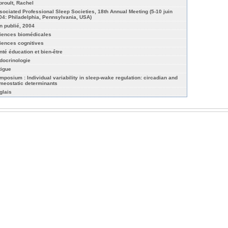
proult, Rachel
sociated Professional Sleep Societies, 18th Annual Meeting (5-10 juin
04: Philadelphia, Pennsylvania, USA)
n publié, 2004
iences biomédicales
iences cognitives
nté éducation et bien-être
docrinologie
tigue
mposium : Individual variability in sleep-wake regulation: circadian and
meostatic determinants
glais