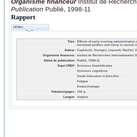
Organisme financeur
Institut de Recherch
Publication
Publié, 1998-11
Rapport
DÉTAILS
Titre:
Effects of early evening administration 
hormonal profiles and sleep in normal 
Auteur:
Copinschi, Georges; Leproult, Rachel; V
Organisme financeur:
Institut de Recherches Internationales S
Statut de publication:
Publié, 1998-11
Sujet CREF:
Sciences biomédicales
Sciences cognitives
Santé éducation et bien-être
Fatigue
Endocrinologie
Volumes/pages:
186 p.
Langue:
Anglais