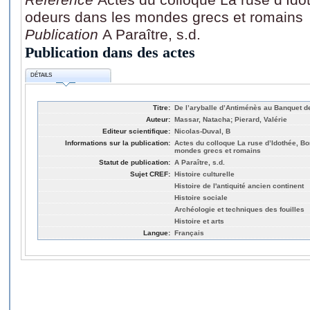
odeurs dans les mondes grecs et romains
Publication
A Paraître, s.d.
Publication dans des actes
DÉTAILS
Titre:
De l’aryballe d’Antiménès au Banquet d
Auteur:
Massar, Natacha; Pierard, Valérie
Editeur scientifique:
Nicolas-Duval, B
Informations sur la publication:
Actes du colloque La ruse d’Idothée, B
mondes grecs et romains
Statut de publication:
A Paraître, s.d.
Sujet CREF:
Histoire culturelle
Histoire de l'antiquité ancien continent
Histoire sociale
Archéologie et techniques des fouilles
Histoire et arts
Langue:
Français