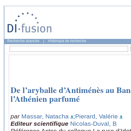
Recherche avancée
|
Historique de recherche
De l’aryballe d’Antiménès au Ba
l’Athénien parfumé
par
Massar, Natacha
;Pierard, Valérie
Editeur scientifique
Nicolas-Duval, B
Référence
Actes du colloque La ruse d’Id