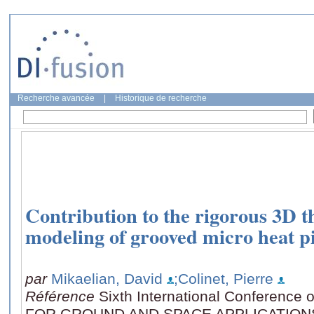
Recherche avancée
|
Historique de recherche
Contribution to the rigorous 3D 
modeling of grooved micro heat p
par
Mikaelian, David
;Colinet, Pierre
Référence
Sixth International Confere
FOR GROUND AND SPACE APPLICATIONS, 