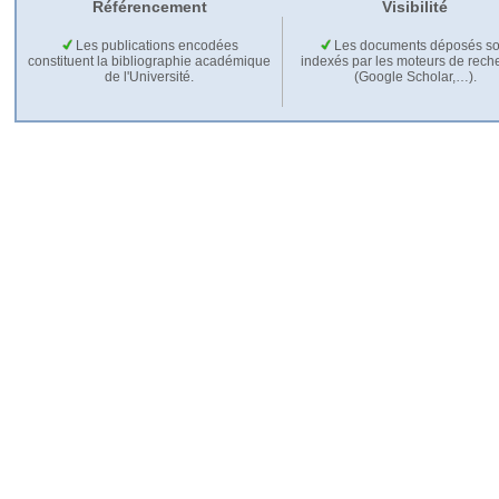
Référencement
Visibilité
Les publications encodées
Les documents déposés so
constituent la bibliographie académique
indexés par les moteurs de rech
de l'Université.
(Google Scholar,…).