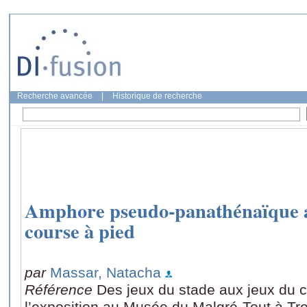
Recherche avancée
|
Historique de recherche
Amphore pseudo-panathénaïque a
course à pied
par
Massar, Natacha
Référence
Des jeux du stade aux jeux du c
l’exposition au Musée du Malgré-Tout à T