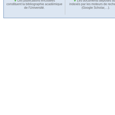
Les publications encodées
Les documents déposés so
constituent la bibliographie académique
indexés par les moteurs de rech
de l'Université.
(Google Scholar,…).