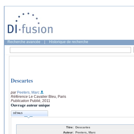
Recherche avancée
|
Historique de recherche
Descartes
par
Peeters, Marc
Référence
Le Cavalier Bleu, Paris
Publication
Publié, 2011
Ouvrage auteur unique
DÉTAILS
Titre:
Descartes
Auteur:
Peeters, Marc