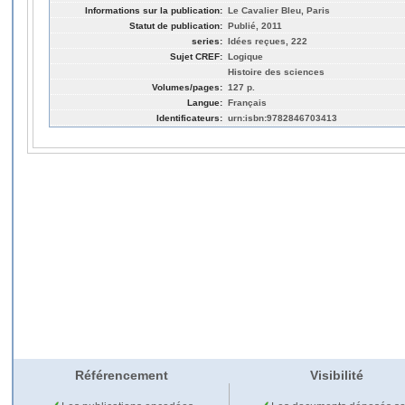
Informations sur la publication:
Le Cavalier Bleu, Paris
Statut de publication:
Publié, 2011
series:
Idées reçues, 222
Sujet CREF:
Logique
Histoire des sciences
Volumes/pages:
127 p.
Langue:
Français
Identificateurs:
urn:isbn:9782846703413
Référencement
Visibilité