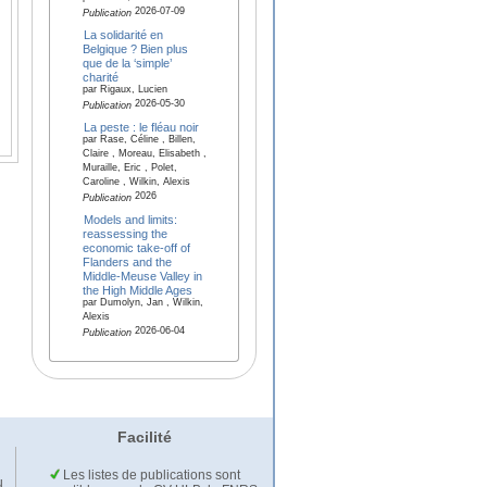
2026-07-09
Publication
La solidarité en
Belgique ? Bien plus
que de la ‘simple’
charité
par Rigaux, Lucien
2026-05-30
Publication
La peste : le fléau noir
par Rase, Céline , Billen,
Claire , Moreau, Elisabeth ,
Muraille, Eric , Polet,
Caroline , Wilkin, Alexis
2026
Publication
Models and limits:
reassessing the
economic take-off of
Flanders and the
Middle-Meuse Valley in
the High Middle Ages
par Dumolyn, Jan , Wilkin,
Alexis
2026-06-04
Publication
Facilité
Les listes de publications sont
u