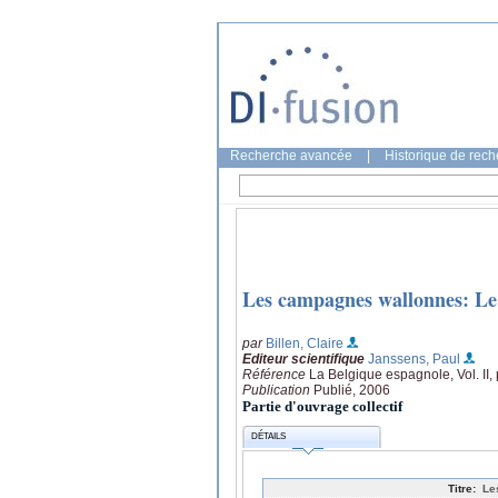
Recherche avancée
|
Historique de rec
Les campagnes wallonnes: Le 
par
Billen, Claire
Editeur scientifique
Janssens, Paul
Référence
La Belgique espagnole, Vol. II
Publication
Publié, 2006
Partie d'ouvrage collectif
DÉTAILS
Titre:
Le