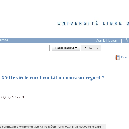
herche
Mon DI-fusion
|
À 
Passe-partout
Citer
XVIIe siècle rural vaut-il un nouveau regard ?
, page (260-270)
s campagnes wallonnes: Le XVIIe siècle rural vaut-il un nouveau regard ?