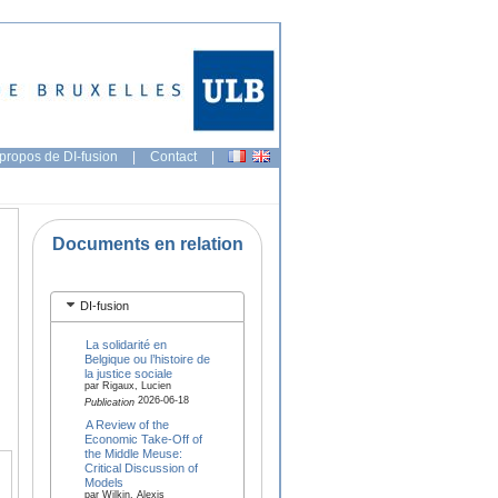
propos de DI-fusion
|
Contact
|
Documents en relation
DI-fusion
La solidarité en
Belgique ou l’histoire de
la justice sociale
par Rigaux, Lucien
2026-06-18
Publication
A Review of the
Economic Take-Off of
the Middle Meuse:
Critical Discussion of
Models
par Wilkin, Alexis