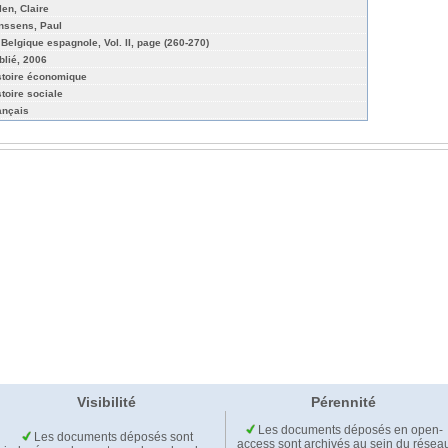
len, Claire
nssens, Paul
 Belgique espagnole, Vol. II, page (260-270)
blié, 2006
stoire économique
stoire sociale
ançais
Visibilité
Pérennité
Les documents déposés en open-
Les documents déposés sont
access sont archivés au sein du résea