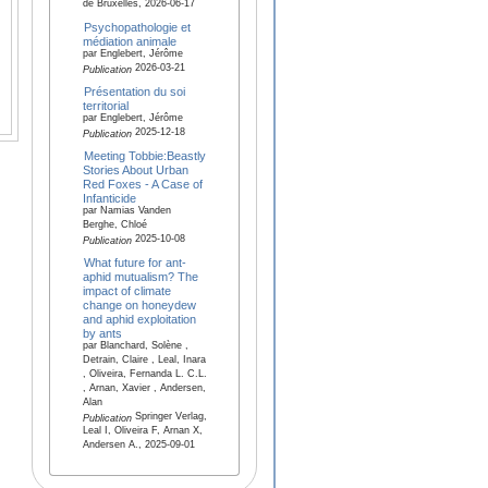
de Bruxelles, 2026-06-17
Psychopathologie et
médiation animale
par Englebert, Jérôme
2026-03-21
Publication
Présentation du soi
territorial
par Englebert, Jérôme
2025-12-18
Publication
Meeting Tobbie:Beastly
Stories About Urban
Red Foxes - A Case of
Infanticide
par Namias Vanden
Berghe, Chloé
2025-10-08
Publication
What future for ant-
aphid mutualism? The
impact of climate
change on honeydew
and aphid exploitation
by ants
par Blanchard, Solène ,
Detrain, Claire , Leal, Inara
, Oliveira, Fernanda L. C.L.
, Arnan, Xavier , Andersen,
Alan
Springer Verlag,
Publication
Leal I, Oliveira F, Arnan X,
Andersen A., 2025-09-01