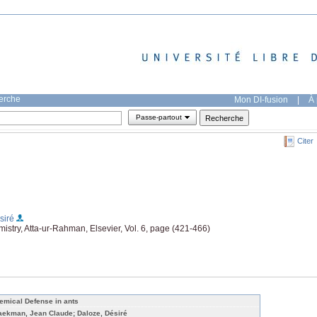
herche
Mon DI-fusion
|
À 
Passe-partout
Citer
siré
mistry, Atta-ur-Rahman, Elsevier, Vol. 6, page (421-466)
emical Defense in ants
aekman, Jean Claude; Daloze, Désiré