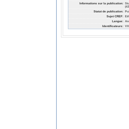
Informations sur la publication:
St
(4
Statut de publication:
Pu
Sujet CREF:
Et
Langue:
An
Identificateurs:
VX