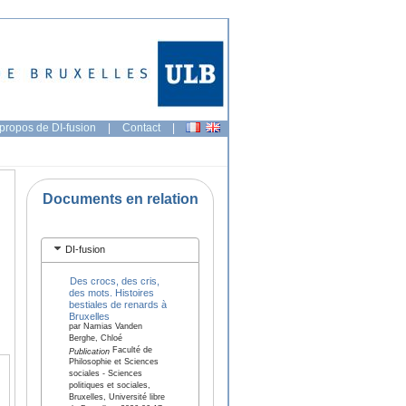
propos de DI-fusion
|
Contact
|
Documents en relation
DI-fusion
Des crocs, des cris,
des mots. Histoires
bestiales de renards à
Bruxelles
par Namias Vanden
Berghe, Chloé
Faculté de
Publication
Philosophie et Sciences
sociales - Sciences
politiques et sociales,
Bruxelles, Université libre