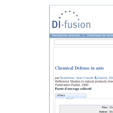
Recherche avancée
|
Historique de rec
Chemical Defense in ants
par
Braekman, Jean Claude
;Daloze, Dé
Référence
Studies in natural products che
Publication
Publié, 1990
Partie d'ouvrage collectif
DÉTAILS
Titre:
Ch
Auteur:
Br