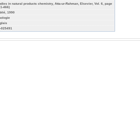
udies in natural products chemistry, Atta-ur-Rahman, Elsevier, Vol. 6, page
21-466)
blié, 1990
hologie
glais
-025491