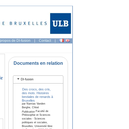
propos de DI-fusion
|
Contact
|
Documents en relation
le
DI-fusion
Des crocs, des cris,
des mots. Histoires
bestiales de renards à
Bruxelles
par Namias Vanden
Berghe, Chloé
Faculté de
Publication
Philosophie et Sciences
sociales - Sciences
politiques et sociales,
Bruxelles, Université libre