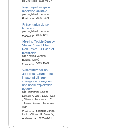
de Bruxelles, 2026-06-17
Psychopathologie et
médiation animale
par Englebert, Jérôme
2026-03-21
Publication
Présentation du soi
territorial
par Englebert, Jérôme
2025-12-18
Publication
Meeting Tobbie:Beastly
Stories About Urban
Red Foxes - A Case of
Infanticide
par Namias Vanden
Berghe, Chloé
2025-10-08
Publication
What future for ant-
aphid mutualism? The
impact of climate
change on honeydew
and aphid exploitation
by ants
par Blanchard, Solène ,
Detrain, Claire , Leal, Inara
, Oliveira, Fernanda L. C.L.
, Arnan, Xavier , Andersen,
Alan
Springer Verlag,
Publication
Leal I, Oliveira F, Arnan X,
Andersen A., 2025-09-01