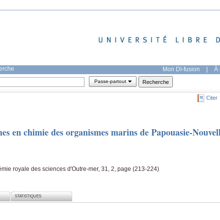
herche
Mon DI-fusion
|
À 
Passe-partout
Citer
hes en chimie des organismes marins de Papouasie-Nouvel
émie royale des sciences d'Outre-mer, 31, 2, page (213-224)
STATISTIQUES