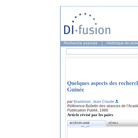
Recherche avancée
|
Historique de rec
Quelques aspects des recherc
Guinée
par
Braekman, Jean Claude
Référence
Bulletin des séances de l'Acad
Publication
Publié, 1986
Article révisé par les pairs
ACCÈS EN LIGNE
DÉTAILS