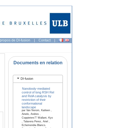
propos de DI-fusion
|
Contact
|
Documents en relation
DI-fusion
Nanobody-mediated
control of long RSH Rel
and RelA catalysis by
restriction of their
conformational
landscape
par Van Nerom, Katleen ,
Ainelo, Andres ,
Coppieters'T Wallant, Kyo
, Talavera Perez, Ariel ,
Echemendia Blanco,