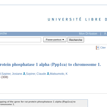
herche
Mon DI-fusion
|
À 
Passe-partout
Citer
protein phosphatase 1 alpha (Ppp1ca) to chromosome 1.
H
;Szpirer, Josiane
;Szpirer, Claude
;Matsumoto, K
 (308)
pping of the gene for rat protein phosphatase 1 alpha (Ppp1ca) to
romosome 1.