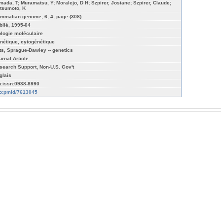
mada, T; Muramatsu, Y; Moralejo, D H; Szpirer, Josiane; Szpirer, Claude;
tsumoto, K
mmalian genome, 6, 4, page (308)
blié, 1995-04
ologie moléculaire
nétique, cytogénétique
ts, Sprague-Dawley -- genetics
urnal Article
search Support, Non-U.S. Gov't
glais
n:issn:0938-8990
fo:pmid/7613045