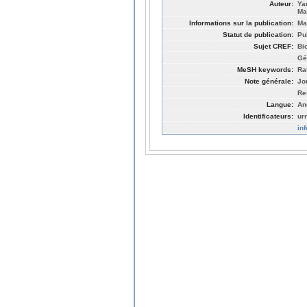
Auteur:
Ya
Ma
Informations sur la publication:
Ma
Statut de publication:
Pu
Sujet CREF:
Bi
Gé
MeSH keywords:
Ra
Note générale:
Jo
Re
Langue:
An
Identificateurs:
ur
in