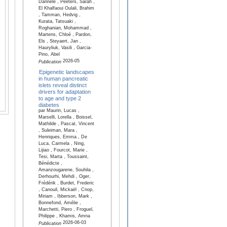
Dannele , Peeters, Sarah ,
El Khalfaoui Oulali, Brahim
, Tamman, Hedvig ,
Kurata, Tatsuaki ,
Roghanian, Mohammad ,
Martens, Chloé , Pardon,
Els , Steyaert, Jan ,
Hauryliuk, Vasili , Garcia-
Pino, Abel
2026-05
Publication
Epigenetic landscapes
in human pancreatic
islets reveal distinct
drivers for adaptation
to age and type 2
diabetes
par Maurin, Lucas ,
Marselli, Lorella , Boissel,
Mathilde , Pascat, Vincent
, Suleiman, Mara ,
Henriques, Emma , De
Luca, Carmela , Ning,
Lijiao , Fourcot, Marie ,
Tesi, Marta , Toussaint,
Bénédicte ,
Amanzougarene, Souhila ,
Derhourhi, Mehdi , Oger,
Frédérik , Burdet, Frederic
, Canouil, Mickaël , Cnop,
Miriam , Ibberson, Mark ,
Bonnefond, Amélie ,
Marchetti, Piero , Froguel,
Philippe , Khamis, Amna
2026-06-03
Publication