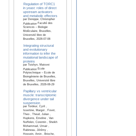
Regulation of TORC1
in yeast: roles of direct
upstream activators
and metabolic effectors
par Dereppe, Christopher
Faculté des
Publication
Sciences – Biologie
Moléculaire, Bruxelles,
Université libre de
Bruxelles, 2026-07-06
Integrating structural
and evolutionary
information to infer the
mutational landscape of
proteins
par Tsishyn, Matsvei
Ecole
Publication
Polytechnique – Ecole de
Bioingénierie de Bruxelles,
Bruxelles, Université libre
de Bruxelles, 2026-06-29
Papillary vs ventricular
muscle: transcriptomic
divergence under tail
suspension
par Tordeur, Cyril ,
Issertine, Margot , Fovet,
Theo , Theuil, Julian ,
Hupkens, Emeline , Van
Nuffelen, Corentin , Sheikh
Mohammad, Umair ,
Rabineau, Jérémy ,
Hossein, Amin , Brioche,