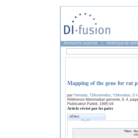
Recherche avancée
|
Historique de rec
Mapping of the gene for rat 
par
Yamada, T
;Muramatsu, Y
;Moralejo, D 
Référence
Mammalian genome, 6, 4, page
Publication
Publié, 1995-04
Article révisé par les pairs
DÉTAILS
Titre:
Ma
ch