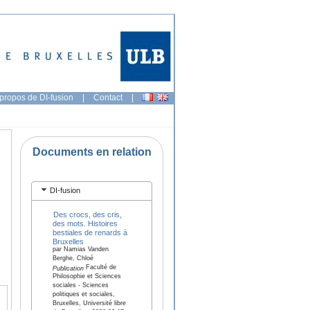
propos de DI-fusion
|
Contact
|
Documents en relation
DI-fusion
Des crocs, des cris,
des mots. Histoires
bestiales de renards à
Bruxelles
par Namias Vanden
Berghe, Chloé
Faculté de
Publication
Philosophie et Sciences
sociales - Sciences
politiques et sociales,
Bruxelles, Université libre