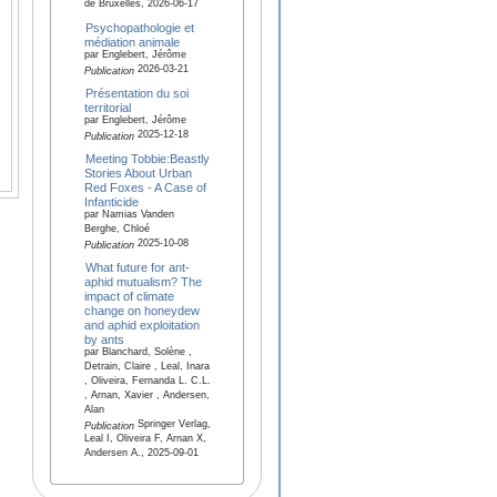
de Bruxelles, 2026-06-17
Psychopathologie et
médiation animale
par Englebert, Jérôme
2026-03-21
Publication
Présentation du soi
territorial
par Englebert, Jérôme
2025-12-18
Publication
Meeting Tobbie:Beastly
Stories About Urban
Red Foxes - A Case of
Infanticide
par Namias Vanden
Berghe, Chloé
2025-10-08
Publication
What future for ant-
aphid mutualism? The
impact of climate
change on honeydew
and aphid exploitation
by ants
par Blanchard, Solène ,
Detrain, Claire , Leal, Inara
, Oliveira, Fernanda L. C.L.
, Arnan, Xavier , Andersen,
Alan
Springer Verlag,
Publication
Leal I, Oliveira F, Arnan X,
Andersen A., 2025-09-01