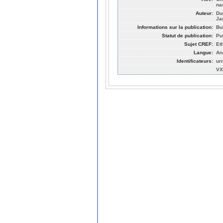
na
Auteur:
Du
Ja
Informations sur la publication:
Bu
Statut de publication:
Pu
Sujet CREF:
Et
Langue:
An
Identificateurs:
ur
VX