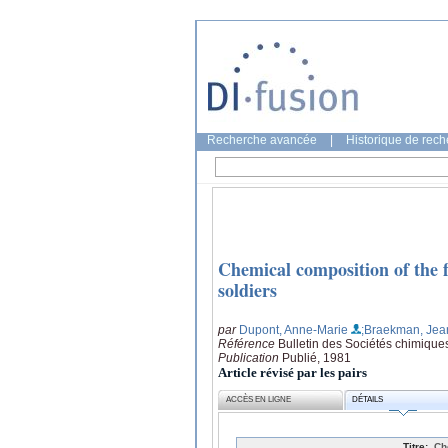
Recherche avancée
|
Historique de rec
Chemical composition of the 
soldiers
par
Dupont, Anne-Marie
;Braekman, Jea
Référence
Bulletin des Sociétés chimique
Publication
Publié, 1981
Article révisé par les pairs
ACCÈS EN LIGNE
DÉTAILS
Titre:
Ch