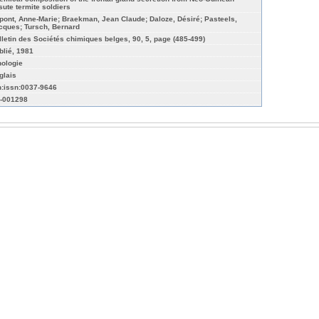
sute termite soldiers
pont, Anne-Marie; Braekman, Jean Claude; Daloze, Désiré; Pasteels,
cques; Tursch, Bernard
lletin des Sociétés chimiques belges, 90, 5, page (485-499)
blié, 1981
hologie
glais
n:issn:0037-9646
-001298