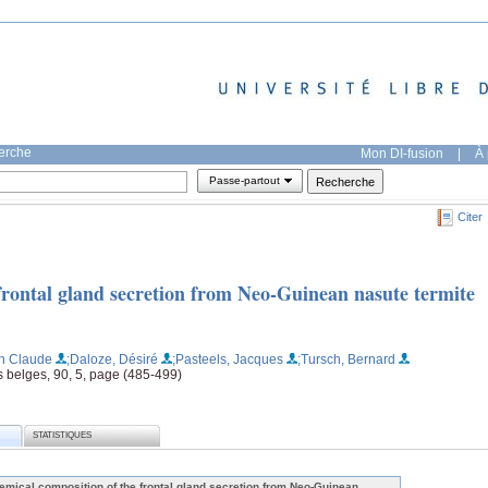
herche
Mon DI-fusion
|
À 
Passe-partout
Citer
frontal gland secretion from Neo-Guinean nasute termite
n Claude
;Daloze, Désiré
;Pasteels, Jacques
;Tursch, Bernard
s belges, 90, 5, page (485-499)
STATISTIQUES
emical composition of the frontal gland secretion from Neo-Guinean