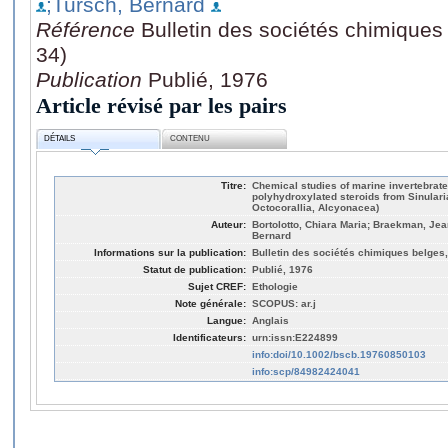
;Tursch, Bernard
Référence
Bulletin des sociétés chimiques 
34)
Publication
Publié, 1976
Article révisé par les pairs
DÉTAILS
CONTENU
Titre:
Chemical studies of marine invertebrates
polyhydroxylated steroids from Sinulari
Octocorallia, Alcyonacea)
Auteur:
Bortolotto, Chiara Maria; Braekman, Jea
Bernard
Informations sur la publication:
Bulletin des sociétés chimiques belges, 
Statut de publication:
Publié, 1976
Sujet CREF:
Ethologie
Note générale:
SCOPUS: ar.j
Langue:
Anglais
Identificateurs:
urn:issn:E224899
info:doi/10.1002/bscb.19760850103
info:scp/84982424041