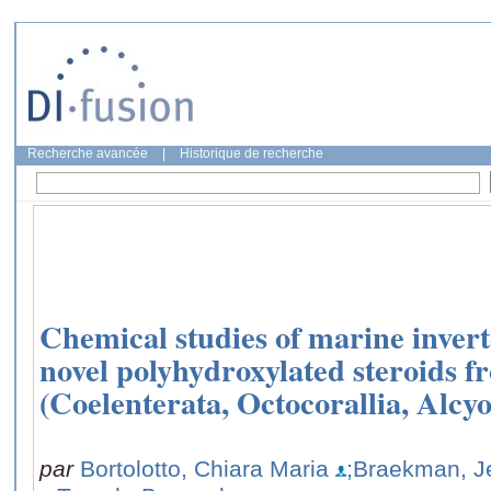
Recherche avancée
|
Historique de recherche
Chemical studies of marine inver
novel polyhydroxylated steroids f
(Coelenterata, Octocorallia, Alcy
par
Bortolotto, Chiara Maria
;Braekman, J