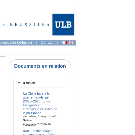
propos de DI-fusion
|
Contact
|
Documents en relation
DI-fusion
La Chine face à la
guerre Iran–Israël
(2025–2026):Entre
triangulation
stratégique et limites de
la puissance
par Kellner, Thierry , Loutfi,
Nadine
2026-07-07
Publication
Iran : un nécessaire
changement de régime