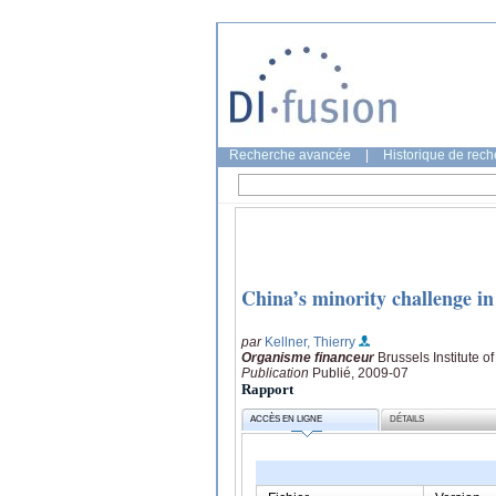
Recherche avancée
|
Historique de rec
China’s minority challenge in
par
Kellner, Thierry
Organisme financeur
Brussels Institute 
Publication
Publié, 2009-07
Rapport
ACCÈS EN LIGNE
DÉTAILS