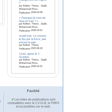
?
par Kellner, Thierry , Djalili,
Mohammad Reza
2026-04-09
Publication
« Pourquoi la crise de
l’eau en Iran ? »
par Kellner, Thierry , Djalili,
Mohammad Reza
2026-03-01
Publication
Israël-Iran. Le cessez-
le-feu par la force, pas
encore la paix
par Kellner, Thierry
2025-06-26
Publication
L’Iran, après le 7-
Octobre
par Kellner, Thierry , Djalili,
Mohammad Reza
2026-02-01
Publication
Facilité
Les listes de publications sont
u
compatibles avec le CV-ULB, le FNRS
et accessibles sur le web.