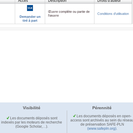
Accès
Description
Droits d'auteur
Œuvre complète ou partie de
Conditions d'utilisation
l'œuvre
Demander un
tiré à part
Visibilité
Pérennité
Les documents déposés en open-
Les documents déposés sont
access sont archivés au sein du résea
indexés par les moteurs de recherche
de préservation SAFE-PLN
(Google Scholar,…).
(www.safepln.org)
.