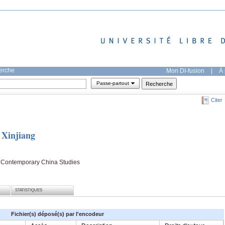
herche
Mon DI-fusion
|
À 
Passe-partout
Citer
 Xinjiang
of Contemporary China Studies
STATISTIQUES
Fichier(s) déposé(s) par l'encodeur