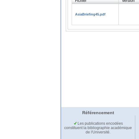
Fichier
Version
AsiaBriefing45.pdf
Référencement
Les publications encodées
constituent la bibliographie académique
de l'Université.