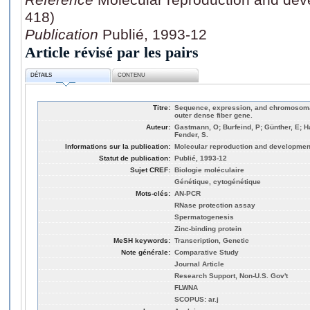
418)
Publication
Publié, 1993-12
Article révisé par les pairs
DÉTAILS
CONTENU
Titre:
Sequence, expression, and chromosom
outer dense fiber gene.
Auteur:
Gastmann, O; Burfeind, P; Günther, E; Ha
Fender, S.
Informations sur la publication:
Molecular reproduction and development
Statut de publication:
Publié, 1993-12
Sujet CREF:
Biologie moléculaire
Génétique, cytogénétique
Mots-clés:
AN‐PCR
RNase protection assay
Spermatogenesis
Zinc‐binding protein
MeSH keywords:
Transcription, Genetic
Note générale:
Comparative Study
Journal Article
Research Support, Non-U.S. Gov't
FLWNA
SCOPUS: ar.j