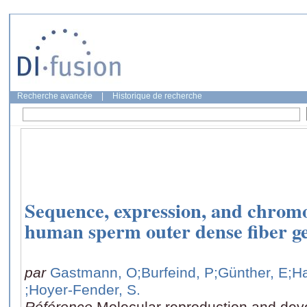
Recherche avancée
|
Historique de recherche
Sequence, expression, and chrom
human sperm outer dense fiber g
par
Gastmann, O
;Burfeind, P
;Günther, E
;H
;Hoyer-Fender, S.
Référence
Molecular reproduction and dev