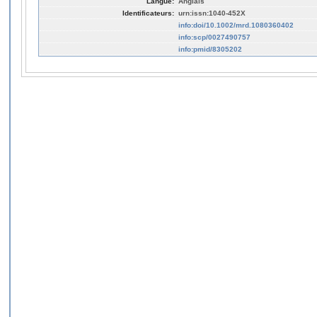
Langue:
Anglais
Identificateurs:
urn:issn:1040-452X
info:doi/10.1002/mrd.1080360402
info:scp/0027490757
info:pmid/8305202