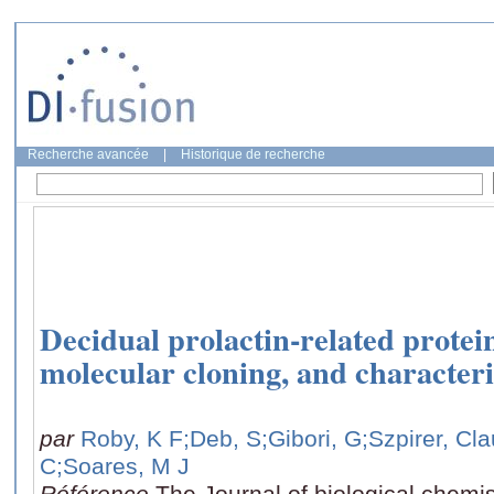
Recherche avancée
|
Historique de recherche
Decidual prolactin-related protein
molecular cloning, and characteri
par
Roby, K F
;Deb, S
;Gibori, G
;Szpirer, Cl
C
;Soares, M J
Référence
The Journal of biological chemis