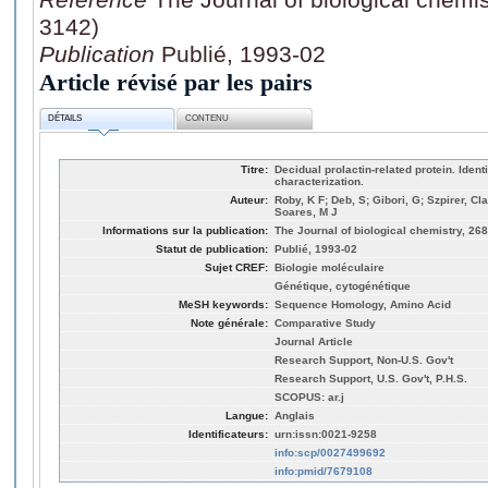
3142)
Publication
Publié, 1993-02
Article révisé par les pairs
DÉTAILS
CONTENU
Titre:
Decidual prolactin-related protein. Ident
characterization.
Auteur:
Roby, K F; Deb, S; Gibori, G; Szpirer, C
Soares, M J
Informations sur la publication:
The Journal of biological chemistry, 268
Statut de publication:
Publié, 1993-02
Sujet CREF:
Biologie moléculaire
Génétique, cytogénétique
MeSH keywords:
Sequence Homology, Amino Acid
Note générale:
Comparative Study
Journal Article
Research Support, Non-U.S. Gov't
Research Support, U.S. Gov't, P.H.S.
SCOPUS: ar.j
Langue:
Anglais
Identificateurs:
urn:issn:0021-9258
info:scp/0027499692
info:pmid/7679108