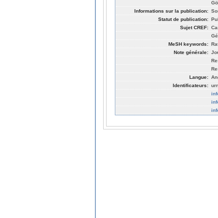
Gö
Informations sur la publication:
So
Statut de publication:
Pu
Sujet CREF:
Ca
Gé
MeSH keywords:
Ra
Note générale:
Jo
Re
Re
Langue:
An
Identificateurs:
ur
in
in
in