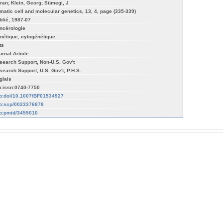
ran; Klein, Georg; Sümegi, J
matic cell and molecular genetics, 13, 4, page (335-339)
blié, 1987-07
ncérologie
nétique, cytogénétique
ts
urnal Article
search Support, Non-U.S. Gov't
search Support, U.S. Gov't, P.H.S.
glais
n:issn:0740-7750
fo:doi/10.1007/BF01534927
fo:scp/0023376878
fo:pmid/3455010