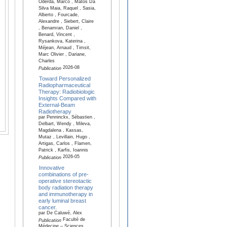
Oderda, Marco , Matos Da
Silva Maia, Raquel , Sasia,
Alberto , Fourcade,
Alexandre , Siebert, Claire
, Benamran, Daniel ,
Benard, Vincent ,
Rysankova, Katerina ,
Méjean, Arnaud , Timsit,
Marc Olivier , Dariane,
Charles
2026-08
Publication
Toward Personalized
Radiopharmaceutical
Therapy: Radiobiologic
Insights Compared with
External-Beam
Radiotherapy
par Penninckx, Sébastien ,
Delbart, Wendy , Mileva,
Magdalena , Kassas,
Mutaz , Levillain, Hugo ,
Artigas, Carlos , Flamen,
Patrick , Karfis, Ioannis
2026-05
Publication
Innovative
combinations of pre-
operative stereotactic
body radiation therapy
and immunotherapy in
early luminal breast
cancer.
par De Caluwé, Alex
Faculté de
Publication
Médecine – Sciences