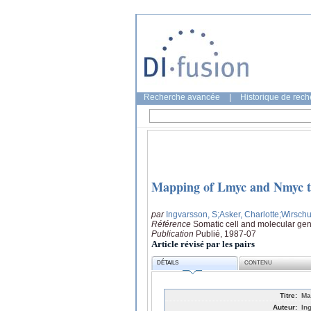
Recherche avancée
|
Historique de rec
Mapping of Lmyc and Nmyc t
par
Ingvarsson, S
;Asker, Charlotte
;Wirschu
Référence
Somatic cell and molecular gen
Publication
Publié, 1987-07
Article révisé par les pairs
DÉTAILS
CONTENU
Titre:
Ma
Auteur:
In