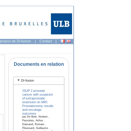
propos de DI-fusion
|
Contact
|
Documents en relation
DI-fusion
ISUP 2 prostate
cancer with suspicion
of extraprostatic
extension on MRI:
Prostatectomy results
and oncologic
outcomes
par De Brek, Norbert ,
Peyrottes, Arthur ,
Diamand, Romain ,
Ploussard, Guillaume ,