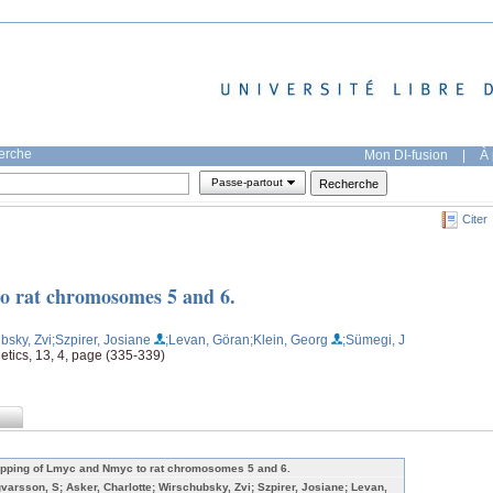
herche
Mon DI-fusion
|
À 
Passe-partout
Citer
o rat chromosomes 5 and 6.
bsky, Zvi
;Szpirer, Josiane
;Levan, Göran
;Klein, Georg
;Sümegi, J
etics, 13, 4, page (335-339)
pping of Lmyc and Nmyc to rat chromosomes 5 and 6.
gvarsson, S; Asker, Charlotte; Wirschubsky, Zvi; Szpirer, Josiane; Levan,