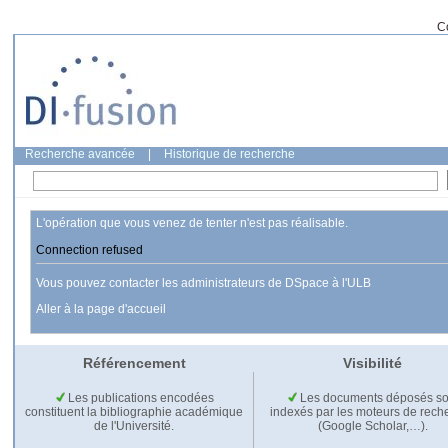
C
Recherche avancée
|
Historique de recherche
L'opération que vous venez de tenter n'est pas réalisable.
Connection refused
Vous pouvez contacter les administrateurs de DSpace à l'ULB
Aller à la page d'accueil
Référencement
Visibilité
Les publications encodées
Les documents déposés so
constituent la bibliographie académique
indexés par les moteurs de rech
de l'Université.
(Google Scholar,…).