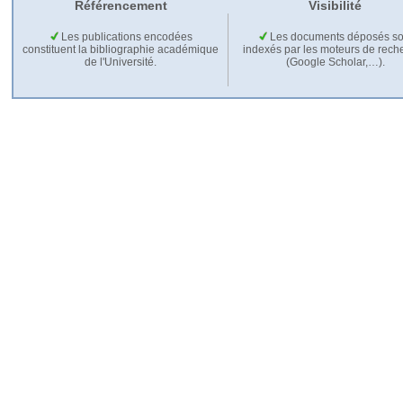
Référencement
Visibilité
Les publications encodées
Les documents déposés so
constituent la bibliographie académique
indexés par les moteurs de rech
de l'Université.
(Google Scholar,…).