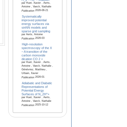
par Huet, Xavier , Aerts,
Antoine , Vaeck, Nathalie
2026-06-21
Publication
Systematically
improved potential
energy surfaces via
sinNN models and
sparse grid sampling
par Aerts, Antoine
2026-03
Publication
High-resolution
spectroscopy of the X
– A transition of the
carbon monoxide
dication CO 2 +
par Huet, Xavier , Aerts,
Antoine , Vaeck, Nathalie ,
Génévriez, Matthieu ,
Urbain, Xavier
2026-01
Publication
Adiabatic and Diabatic
Representations of
Potential Energy
Surfaces of N_2H^+
par Huet, Xavier , Aerts,
Antoine , Vaeck, Nathalie
2025-10-12
Publication