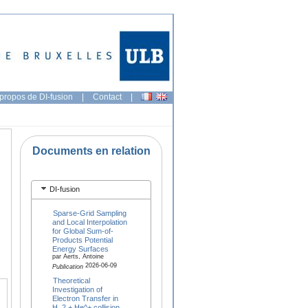
propos de DI-fusion
|
Contact
|
Documents en relation
DI-fusion
Sparse-Grid Sampling
and Local Interpolation
for Global Sum-of-
Products Potential
Energy Surfaces
par Aerts, Antoine
2026-06-09
Publication
Theoretical
Investigation of
Electron Transfer in
H_2 + He^+ collision