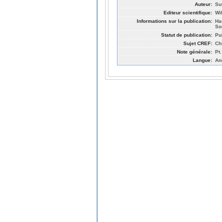
Auteur:
Sut
Editeur scientifique:
Wi
Informations sur la publication:
Ha
So
Statut de publication:
Pu
Sujet CREF:
Ch
Note générale:
Pt.
Langue:
An