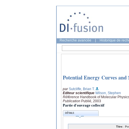
Recherche avancée
|
Historique de rec
Potential Energy Curves and 
par
Sutcliffe, Brian T.
Editeur scientifique
Wilson, Stephen
Référence
Handbook of Molecular Physics
Publication
Publié, 2003
Partie d'ouvrage collectif
DÉTAILS
Titre:
Po