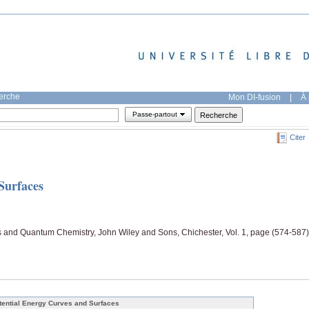
herche
Mon DI-fusion
|
À 
Passe-partout
Citer
Surfaces
 and Quantum Chemistry, John Wiley and Sons, Chichester, Vol. 1, page (574-587)
tential Energy Curves and Surfaces