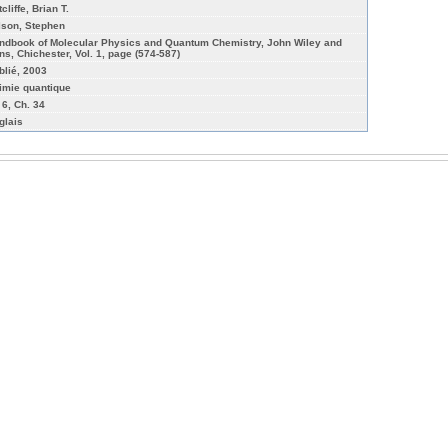
cliffe, Brian T.
lson, Stephen
ndbook of Molecular Physics and Quantum Chemistry, John Wiley and
ns, Chichester, Vol. 1, page (574-587)
blié, 2003
imie quantique
 6, Ch. 34
glais