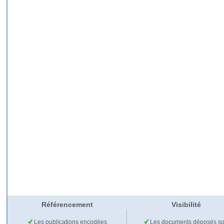
Référencement
Visibilité
Les publications encodées
Les documents déposés so