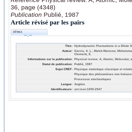
36, page (4348)
Publication
Publié, 1987
Article révisé par les pairs
DÉTAILS
Titre:
Hydrodynamic Fluctuations in a Dilute 
Auteur:
Garcia, A. L.; Malek-Mansour, Mohammad-
Clementi, E.
Informations sur la publication:
Physical review. A, Atomic, Molecular, 
Statut de publication:
Publié, 1987
Sujet CREF:
Physique statistique classique et relativ
Physique des phénomènes non linéaire
Processus stochastiques
Langue:
Anglais
Identificateurs:
urn:issn:1050-2947