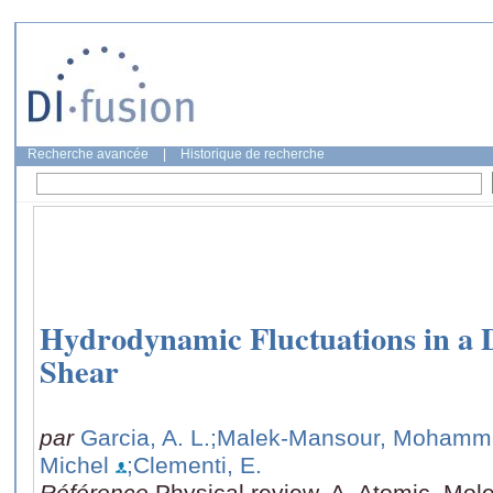
Recherche avancée
|
Historique de recherche
Hydrodynamic Fluctuations in a 
Shear
par
Garcia, A. L.
;Malek-Mansour, Mohamma
Michel
;Clementi, E.
Référence
Physical review. A, Atomic, Mole