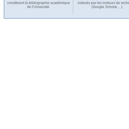
constituent la bibliographie académique
indexés par les moteurs de rech
de l'Université.
(Google Scholar,…).