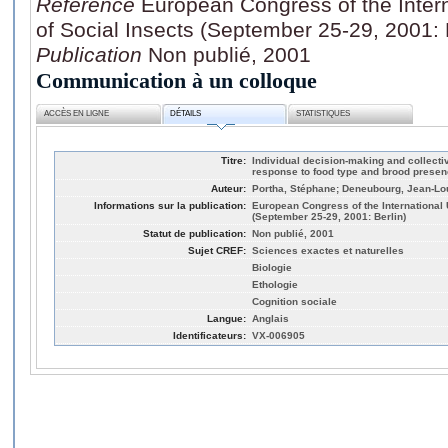
Référence
European Congress of the Intern
of Social Insects (September 25-29, 2001: 
Publication
Non publié, 2001
Communication à un colloque
ACCÈS EN LIGNE
DÉTAILS
STATISTIQUES
Titre:
Individual decision-making and collectiv
response to food type and brood presen
Auteur:
Portha, Stéphane; Deneubourg, Jean-Loui
Informations sur la publication:
European Congress of the International U
(September 25-29, 2001: Berlin)
Statut de publication:
Non publié, 2001
Sujet CREF:
Sciences exactes et naturelles
Biologie
Ethologie
Cognition sociale
Langue:
Anglais
Identificateurs:
VX-006905