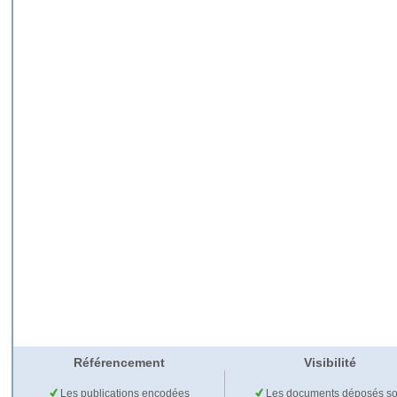
Référencement
Visibilité
Les publications encodées
Les documents déposés so