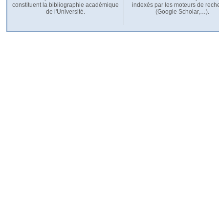
constituent la bibliographie académique
indexés par les moteurs de rech
de l'Université.
(Google Scholar,…).