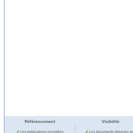
Référencement
Visibilité
Les publications encodées
Les documents déposés so