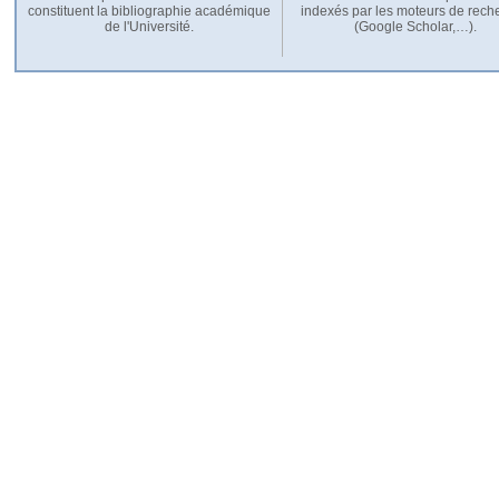
constituent la bibliographie académique
indexés par les moteurs de rech
de l'Université.
(Google Scholar,…).