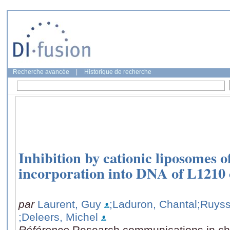
Recherche avancée
|
Historique de recherche
Inhibition by cationic liposomes 
incorporation into DNA of L1210 
par
Laurent, Guy
;Laduron, Chantal
;Ruyss
;Deleers, Michel
Référence
Research communications in ch