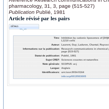
pharmacology, 31, 3, page (515-527)
Publication
Publié, 1981
Article révisé par les pairs
DÉTAILS
Titre:
Inhibition by cationic liposomes of [3H]
L1210 cells
Auteur:
Laurent, Guy; Laduron, Chantal; Ruyssc
Informations sur la publication:
Research communications in chemical p
page (515-527)
Statut de publication:
Publié, 1981
Sujet CREF:
Sciences exactes et naturelles
Note générale:
SCOPUS: ar.j
Langue:
Anglais
Identificateurs:
urn:issn:0034-5164
info:scp/0019503005