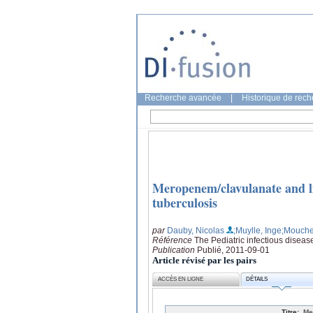
Recherche avancée
|
Historique de rec
Meropenem/clavulanate and lin
tuberculosis
par
Dauby, Nicolas
;Muylle, Inge
;Mouche
Référence
The Pediatric infectious diseas
Publication
Publié, 2011-09-01
Article révisé par les pairs
ACCÈS EN LIGNE
DÉTAILS
Titre:
Me