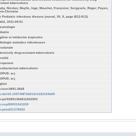
sistant tuberculosis
uby, Nicolas; Muylle, Inge; Mouchet, Françoise; Sergysels, Roger; Payen,
rie-Christine
e Pediatric infectious disease journal, 30, 9, page (812-813)
blié, 2011-09-01
eumologie
diatrie
giène et médecine tropicales
thologie maladies infectieuses
avulanate
tensively drug-resistant tuberculosis
ezolid
ropenem
cobacterium tuberculosis
OPUS: ar.j
OPUS: ar.j
glais
n:issn:0891-3668
fo:doi/10.1097/INF.0b013e3182154b05
fo:pii/S0891366811602503
fo:scp/80051941039
fo:pmid/21378593