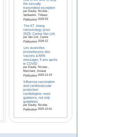
the sexually
transmitted exception
par Dauby, Nicolas ,
Vanbaelen, Thibaut
2026-03
Publication
The KT Jeang
retrovirology prize
2025: Carine Van Lint
par Van Lint, Carine
2026-12
Publication
Les avancées
prometteuses des
vaccins à ARN
messager, 5 ans après
le COVID
par Dauby, Nicolas ,
Marchant, Arnaud
2025-12-15
Publication
Influenza vaccination
and cardiovascular
protection:
cardiologists need
guidance, not only
guidelines
par Dauby, Nicolas
2025-10-01
Publication