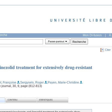
herche
Mon DI-fusion
|
À 
Passe-partout
Citer
ezolid treatment for extensively drug-resistant
t, Françoise
;Sergysels, Roger
;Payen, Marie-Christine
e journal, 30, 9, page (812-813)
CONTENU
STATISTIQUES
ropenem/clavulanate and linezolid treatment for extensively drug-