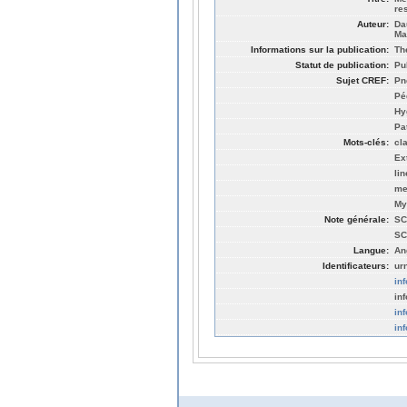
re
Auteur:
Da
Ma
Informations sur la publication:
Th
Statut de publication:
Pu
Sujet CREF:
Pn
Pé
Hy
Pa
Mots-clés:
cl
Ex
lin
me
My
Note générale:
SC
SC
Langue:
An
Identificateurs:
ur
in
in
in
in