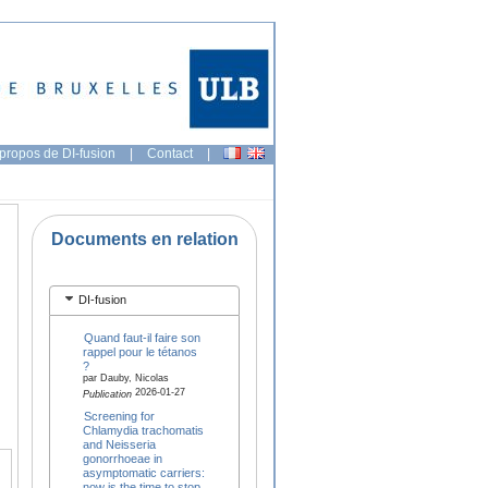
propos de DI-fusion
|
Contact
|
Documents en relation
DI-fusion
Quand faut-il faire son
rappel pour le tétanos
?
par Dauby, Nicolas
2026-01-27
Publication
Screening for
Chlamydia trachomatis
and Neisseria
gonorrhoeae in
asymptomatic carriers:
now is the time to stop