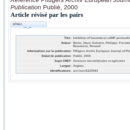
Publication
Publié, 2000
Article révisé par les pairs
DÉTAILS
Titre:
Inhibition of basolateral cAMP permeabili
Auteur:
Boom, Alain; Golstein, Philippe; Frerott
Beauwens, Renaud
Informations sur la publication:
Pflügers Archiv European Journal of Ph
Statut de publication:
Publié, 2000
Sujet CREF:
Sciences bio-médicales et agricoles
Langue:
Anglais
Identificateurs:
urn:issn:E225963