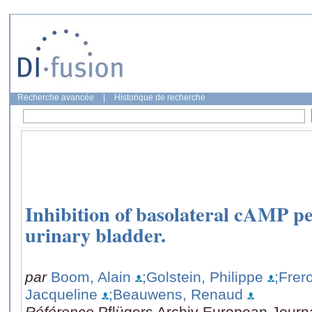
Recherche avancée
|
Historique de recherche
Inhibition of basolateral cAMP pe
urinary bladder.
par
Boom, Alain
;Golstein, Philippe
;Frer
Jacqueline
;Beauwens, Renaud
Référence
Pflügers Archiv European Journa