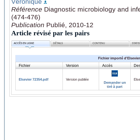
Véronique
Référence
Diagnostic microbiology and inf
(474-476)
Publication
Publié, 2010-12
Article révisé par les pairs
ACCÈS EN LIGNE
DÉTAILS
CONTENU
STATI
Fichier importé d'Elsevier
Fichier
Version
Accès
Des
Elsevier 72354.pdf
Version publiée
Els
Demander un
tiré à part