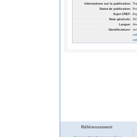
Informations sur la publication:
Tr
Statut de publication:
Pu
Sujet CREF:
Eq
Note générale:
SC
Langue:
An
Identificateurs:
ur
in
in
Référencement