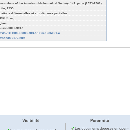
ansactions of the American Mathematical Society, 147, page (2553-2562)
blié, 1995
uations différentielles et aux dérivées partielles
OPUS: ar.j
glais
n:issn:0002-9947
fo:doi/10.1090/S0002-9947-1995-1285991-4
fo:scp/0001728005
Visibilité
Pérennité
Les documents déposés en open-