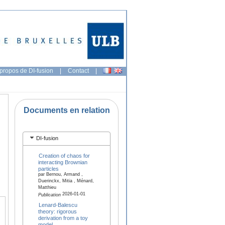
propos de DI-fusion
|
Contact
|
Documents en relation
DI-fusion
Creation of chaos for
interacting Brownian
particles
par Bernou, Armand ,
Duerinckx, Mitia , Ménard,
Matthieu
2026-01-01
Publication
Lenard-Balescu
theory: rigorous
derivation from a toy
model