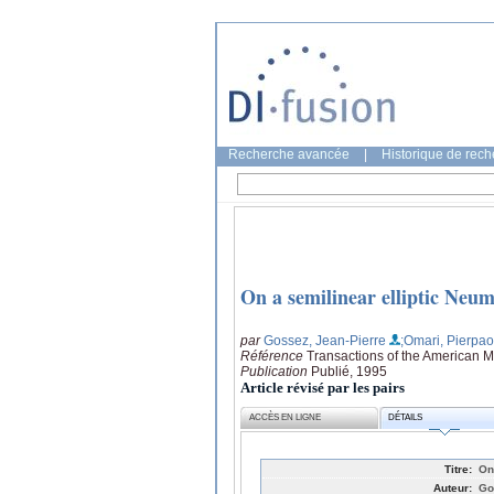
Recherche avancée
|
Historique de rec
On a semilinear elliptic Neu
par
Gossez, Jean-Pierre
;Omari, Pierpao
Référence
Transactions of the American M
Publication
Publié, 1995
Article révisé par les pairs
ACCÈS EN LIGNE
DÉTAILS
Titre:
On
Auteur:
Go