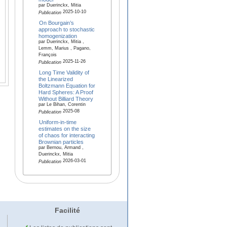
par Duerinckx, Mitia
2025-10-10
Publication
On Bourgain’s
approach to stochastic
homogenization
par Duerinckx, Mitia ,
Lemm, Marius , Pagano,
François
2025-11-26
Publication
Long Time Validity of
the Linearized
Boltzmann Equation for
Hard Spheres: A Proof
Without Billiard Theory
par Le Bihan, Corentin
2025-08
Publication
Uniform-in-time
estimates on the size
of chaos for interacting
Brownian particles
par Bernou, Armand ,
Duerinckx, Mitia
2026-03-01
Publication
Facilité