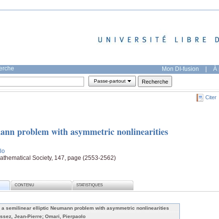
herche
Mon DI-fusion
|
À 
Passe-partout
Citer
mann problem with asymmetric nonlinearities
lo
athematical Society, 147, page (2553-2562)
CONTENU
STATISTIQUES
 a semilinear elliptic Neumann problem with asymmetric nonlinearities
ssez, Jean-Pierre; Omari, Pierpaolo