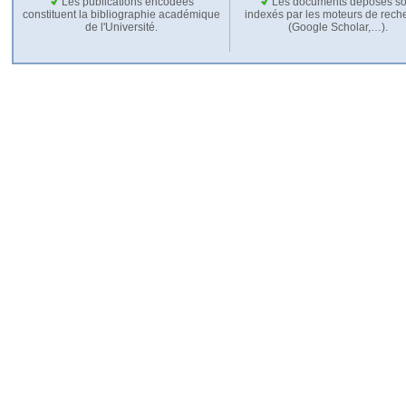
Les publications encodées
Les documents déposés so
constituent la bibliographie académique
indexés par les moteurs de rech
de l'Université.
(Google Scholar,…).