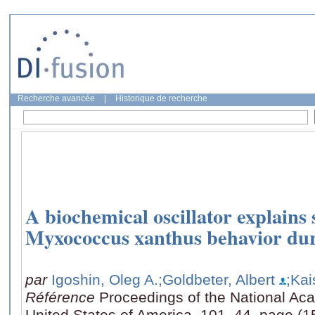
Recherche avancée
|
Historique de recherche
A biochemical oscillator explains 
Myxococcus xanthus behavior du
par
Igoshin, Oleg A.
;Goldbeter, Albert
;Kai
Référence
Proceedings of the National Ac
United States of America, 101, 44, page (