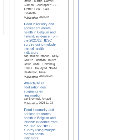
David , Martin, Carmel ,
Burman, Christopher C.J. ,
Tretter, Felix , Paul,
Elisabeth
2026-07
Publication
Food insecurity and
adolescent mental
health in Belgium and
Ireland: evidence from
the 2021/22 HBSC
survey using multiple
mental health
indicators
par Rouche, Manon , Kelly,
Colette , Bahbah, Yousra ,
Gavin, Aoife , Holmberg,
Emma , Haj Ayed, Nouha ,
Castetbon, Katia
2026-06-26
Publication
Attractivité et
fidélisation des
soignants en
réanimation
par Bruyneel, Arnaud
2026-11-03
Publication
Food insecurity and
adolescent mental
health in Belgium and
Ireland: evidence from
the 2021/22 HBSC
survey using multiple
mental health
indicators