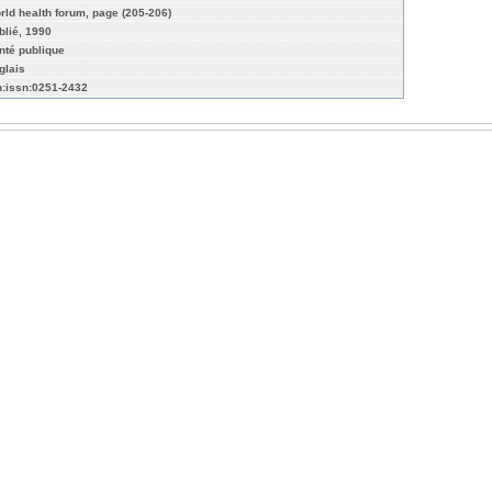
rld health forum, page (205-206)
blié, 1990
nté publique
glais
n:issn:0251-2432