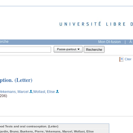
herche
Mon DI-fusion
|
À 
Passe-partout
Citer
ption. (Letter)
Vekemans, Marcel
;Wollast, Elise
-206)
ood Tests and oral contraception. (Letter)
jardin, Bruno; Buekens, Pierre; Vekemans, Marcel; Wollast, Elise