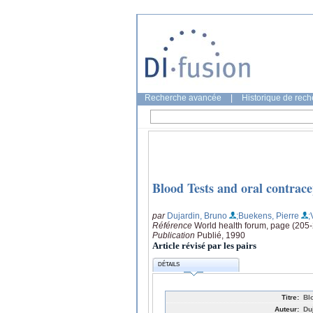
Recherche avancée
|
Historique de rec
Blood Tests and oral contrace
par
Dujardin, Bruno
;Buekens, Pierre
;
Référence
World health forum, page (205
Publication
Publié, 1990
Article révisé par les pairs
DÉTAILS
Titre:
Bl
Auteur:
Du