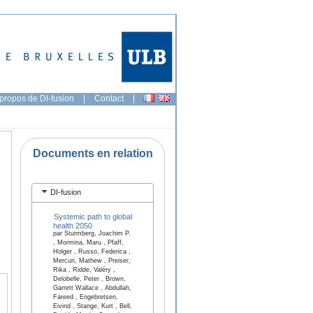
propos de DI-fusion
|
Contact
|
Documents en relation
DI-fusion
Systemic path to global
health 2050
par Sturmberg, Joachim P.
, Mormina, Maru , Pfaff,
Holger , Russo, Federica ,
Mercuri, Mathew , Preiser,
Rika , Ridde, Valéry ,
Delobelle, Peter , Brown,
Garrett Wallace , Abdullah,
Fareed , Engebretsen,
Eivind , Stange, Kurt , Bell,