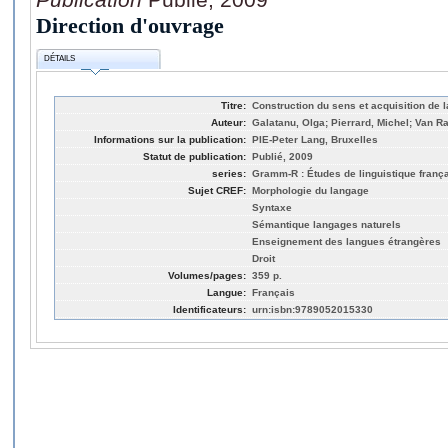
Direction d'ouvrage
DÉTAILS
Titre:
Construction du sens et acquisition de la
Auteur:
Galatanu, Olga; Pierrard, Michel; Van 
Informations sur la publication:
PIE-Peter Lang, Bruxelles
Statut de publication:
Publié, 2009
series:
Gramm-R : Études de linguistique frança
Sujet CREF:
Morphologie du langage
Syntaxe
Sémantique langages naturels
Enseignement des langues étrangères
Droit
Volumes/pages:
359 p.
Langue:
Français
Identificateurs:
urn:isbn:9789052015330