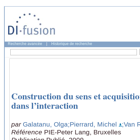
Recherche avancée
|
Historique de recherche
Construction du sens et acquisition
dans l’interaction
par
Galatanu, Olga
;Pierrard, Michel
;Van 
Référence
PIE-Peter Lang, Bruxelles
Publication
Publié, 2009