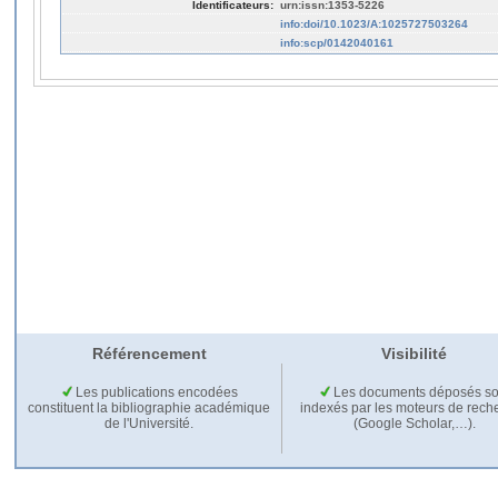
Identificateurs:
urn:issn:1353-5226
info:doi/10.1023/A:1025727503264
info:scp/0142040161
Référencement
Visibilité
Les publications encodées
Les documents déposés so
constituent la bibliographie académique
indexés par les moteurs de rech
de l'Université.
(Google Scholar,…).