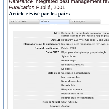
Référence
Integrated pest management rev
Publication
Publié, 2001
Article révisé par les pairs
ACCÈS EN LIGNE
DÉTAILS
STATISTIQUES
Titre:
Bark-beetle parasitoids population sur
spruce stands in the Vosges region (Fra
Auteur:
Hougardy, Evelyne; Grégoire, Jean-Cla
Informations sur la publication:
Integrated pest management reviews, 6,
Statut de publication:
Publié, 2001
Sujet CREF:
Phytoparasitologie et phytopathologie
Sylviculture
Entomologie
Ecologie [animale]
Ecologie
Mots-clés:
Coeloides bostrichorum
Ips typographus
Natural enemies
Parasitoids
Rhopalicus tutela
Roptrocerus mirus
Roptrocerus xylophagorum
Note générale:
SCOPUS: cp.j
Langue:
Anglais