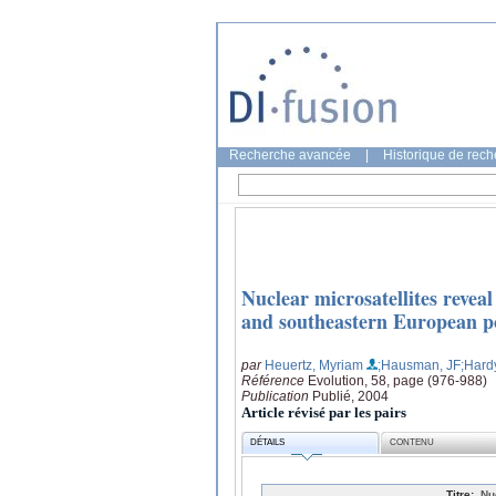
Recherche avancée
|
Historique de rec
Nuclear microsatellites reveal
and southeastern European po
par
Heuertz, Myriam
;Hausman, JF
;Hardy
Référence
Evolution, 58, page (976-988)
Publication
Publié, 2004
Article révisé par les pairs
DÉTAILS
CONTENU
Titre:
Nu