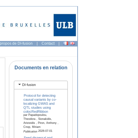
propos de DI-fusion
|
Contact
|
Documents en relation
DI-fusion
Protocol for detecting
causal variants by co-
localizing GWAS and
QTL studies using
colocRedRibbon
par Papadopoulou,
Theodora , Sionakidis,
Aristeidis , Piron, Anthony ,
Cnop, Miriam
2026-07-01
Publication
Seed dispersal and