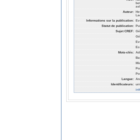
be
as
Auteur:
He
La
Informations sur la publication:
Ev
Statut de publication:
Pu
Sujet CREF:
Gé
Gé
Ev
Ec
Mots-clés:
Ad
Ba
Mi
Po
Po
Langue:
An
Identificateurs:
ur
in