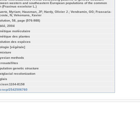
tween western and southeastern European populations of the common
h (Fraxinus excelsior L.)
uertz, Myriam; Hausman, JF; Hardy, Olivier J.; Vendramin, GG; Frascaria-
coste, N; Vekemans, Xavier
olution, 58, page (976-988)
blié, 2004
nétique moléculaire
nétique des plantes
olution des espèces
ologie [végétale]
mixture
yesian methods
crosatellites
pulation genetic structure
stglacial recolonization
glais
n:issn:1104-8158
fo:scp/2542506760