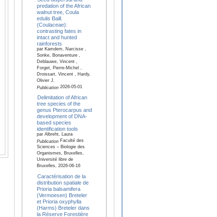
predation of the African
walnut tree, Coula
edulis Baill.
(Coulaceae):
contrasting fates in
intact and hunted
rainforests
par Kamdem, Narcisse ,
Sonke, Bonaventure ,
Deblauwe, Vincent ,
Forget, Pierre-Michel ,
Droissart, Vincent , Hardy,
Olivier J.
2026-05-01
Publication
Delimitation of African
tree species of the
genus Pterocarpus and
development of DNA-
based species
identification tools
par Albreht, Laura
Faculté des
Publication
Sciences – Biologie des
Organismes, Bruxelles,
Université libre de
Bruxelles, 2026-06-16
Caractérisation de la
distribution spatiale de
Prioria balsamifera
(Vermoesen) Breteler
et Prioria oxyphylla
(Harms) Breteler dans
la Réserve Forestière