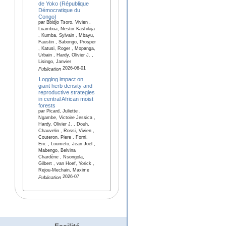
de Yoko (République
Démocratique du
Congo)
par Bbidjo Tsoro, Vivien ,
Luambua, Nestor Kashikija
, Kumba, Sylvain , Mbayu,
Faustin , Sabongo, Prosper
, Katusi, Roger , Mopanga,
Urbain , Hardy, Olivier J. ,
Lisingo, Janvier
2026-06-01
Publication
Logging impact on
giant herb density and
reproductive strategies
in central African moist
forests
par Picard, Juliette ,
Ngambe, Victoire Jessica ,
Hardy, Olivier J. , Douh,
Chauvelin , Rossi, Vivien ,
Couteron, Piere , Forni,
Eric , Loumeto, Jean Joël ,
Mabengo, Belvina
Chardène , Nsongola,
Gilbert , van Hoef, Yorick ,
Rejou-Mechain, Maxime
2026-07
Publication