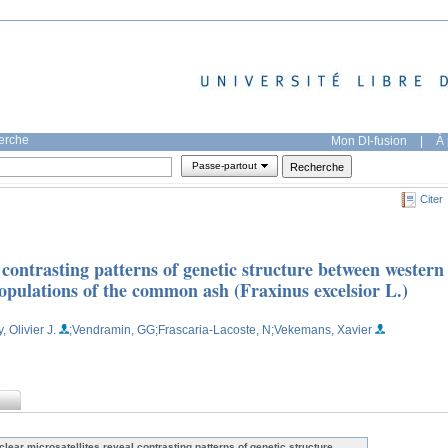
herche
Mon DI-fusion
|
À 
Passe-partout
Citer
 contrasting patterns of genetic structure between western
pulations of the common ash (Fraxinus excelsior L.)
, Olivier J.
;Vendramin, GG
;Frascaria-Lacoste, N
;Vekemans, Xavier
clear microsatellites reveal contrasting patterns of genetic structure