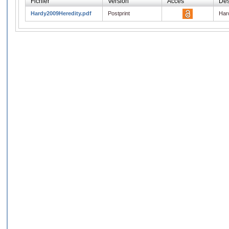
Fichier
Version
Accès
Des
Hardy2009Heredity.pdf
Postprint
Har