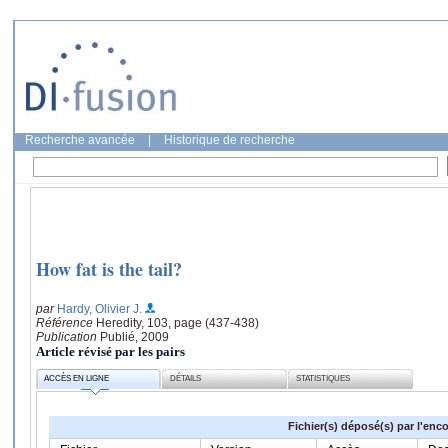
Recherche avancée
|
Historique de recherche
How fat is the tail?
par
Hardy, Olivier J.
Référence
Heredity, 103, page (437-438)
Publication
Publié, 2009
Article révisé par les pairs
ACCÈS EN LIGNE
DÉTAILS
STATISTIQUES
Fichier(s) déposé(s) par l'enc