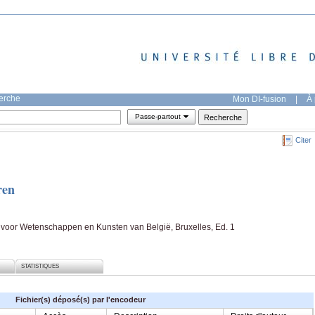
herche
Mon DI-fusion
|
À 
Passe-partout
Citer
ren
voor Wetenschappen en Kunsten van België, Bruxelles, Ed. 1
STATISTIQUES
Fichier(s) déposé(s) par l'encodeur