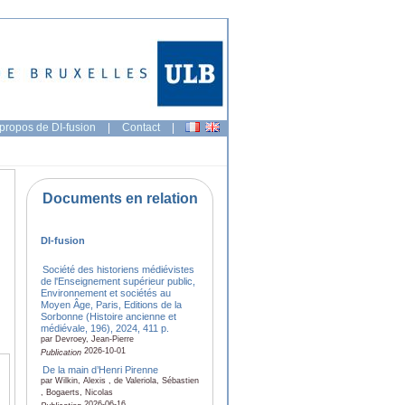
propos de DI-fusion
|
Contact
|
Documents en relation
DI-fusion
Société des historiens médiévistes
de l'Enseignement supérieur public,
Environnement et sociétés au
Moyen Âge, Paris, Editions de la
Sorbonne (Histoire ancienne et
médiévale, 196), 2024, 411 p.
par Devroey, Jean-Pierre
2026-10-01
Publication
De la main d’Henri Pirenne
par Wilkin, Alexis , de Valeriola, Sébastien
, Bogaerts, Nicolas
2026-06-16