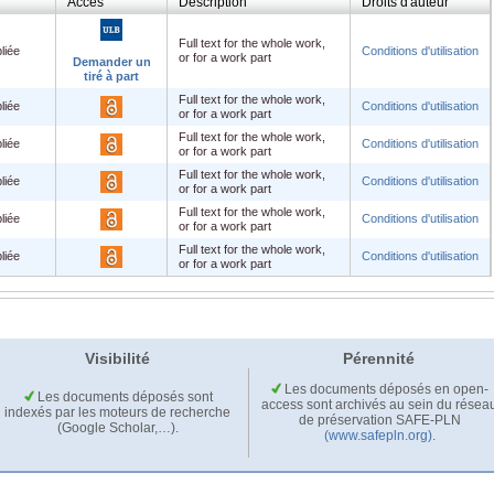
Accès
Description
Droits d'auteur
Full text for the whole work,
liée
Conditions d'utilisation
or for a work part
Demander un
tiré à part
Full text for the whole work,
liée
Conditions d'utilisation
or for a work part
Full text for the whole work,
liée
Conditions d'utilisation
or for a work part
Full text for the whole work,
liée
Conditions d'utilisation
or for a work part
Full text for the whole work,
liée
Conditions d'utilisation
or for a work part
Full text for the whole work,
liée
Conditions d'utilisation
or for a work part
Visibilité
Pérennité
Les documents déposés en open-
Les documents déposés sont
access sont archivés au sein du résea
indexés par les moteurs de recherche
de préservation SAFE-PLN
(Google Scholar,…).
(www.safepln.org)
.