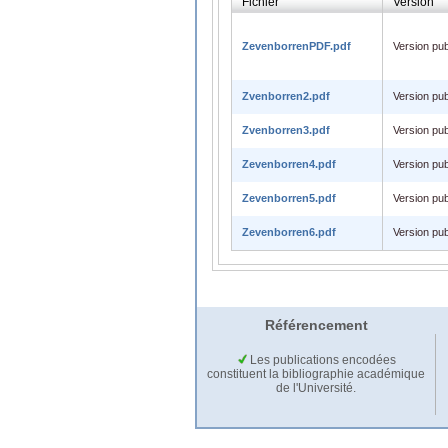
Fichier
Version
ZevenborrenPDF.pdf
Version pub
Zvenborren2.pdf
Version pub
Zvenborren3.pdf
Version pub
Zevenborren4.pdf
Version pub
Zevenborren5.pdf
Version pub
Zevenborren6.pdf
Version pub
Référencement
Les publications encodées
constituent la bibliographie académique
de l'Université.