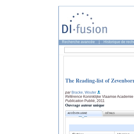
Recherche avancée
|
Historique de rec
The Reading-list of Zevenbor
par
Bracke, Wouter
Référence
Koninklijke Vlaamse Academie 
Publication
Publié, 2011
Ouvrage auteur unique
ACCÈS EN LIGNE
DÉTAILS