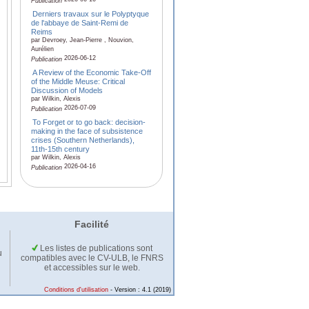
Publication
Derniers travaux sur le Polyptyque
de l'abbaye de Saint-Remi de
Reims
par Devroey, Jean-Pierre , Nouvion,
Aurélien
2026-06-12
Publication
A Review of the Economic Take-Off
of the Middle Meuse: Critical
Discussion of Models
par Wilkin, Alexis
2026-07-09
Publication
To Forget or to go back: decision-
making in the face of subsistence
crises (Southern Netherlands),
11th-15th century
par Wilkin, Alexis
2026-04-16
Publication
Facilité
Les listes de publications sont
u
compatibles avec le CV-ULB, le FNRS
et accessibles sur le web.
Conditions d'utilisation
- Version : 4.1 (2019)