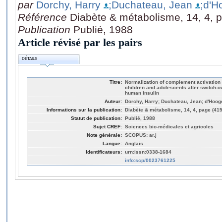
par
Dorchy, Harry
;Duchateau, Jean
;d'H
Référence
Diabète & métabolisme, 14, 4, 
Publication
Publié, 1988
Article révisé par les pairs
DÉTAILS
Titre:
Normalization of complement activation
children and adolescents after switch-o
human insulin
Auteur:
Dorchy, Harry; Duchateau, Jean; d'Hoog
Informations sur la publication:
Diabète & métabolisme, 14, 4, page (415
Statut de publication:
Publié, 1988
Sujet CREF:
Sciences bio-médicales et agricoles
Note générale:
SCOPUS: ar.j
Langue:
Anglais
Identificateurs:
urn:issn:0338-1684
info:scp/0023761225