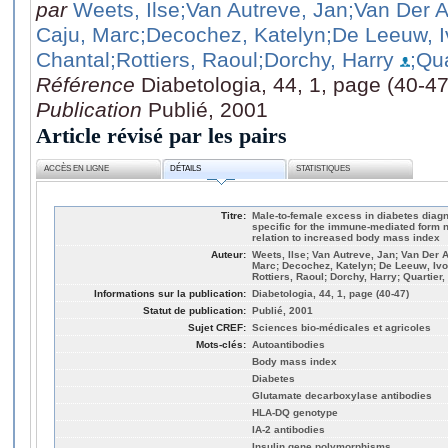
par
Weets, Ilse
;Van Autreve, Jan
;Van Der A
Caju, Marc
;Decochez, Katelyn
;De Leeuw, I
Chantal
;Rottiers, Raoul
;Dorchy, Harry
;Qua
Référence
Diabetologia, 44, 1, page (40-47
Publication
Publié, 2001
Article révisé par les pairs
ACCÈS EN LIGNE
DÉTAILS
STATISTIQUES
Titre:
Male-to-female excess in diabetes diagn
specific for the immune-mediated form n
relation to increased body mass index
Auteur:
Weets, Ilse; Van Autreve, Jan; Van Der A
Marc; Decochez, Katelyn; De Leeuw, Ivo
Rottiers, Raoul; Dorchy, Harry; Quartier,
Informations sur la publication:
Diabetologia, 44, 1, page (40-47)
Statut de publication:
Publié, 2001
Sujet CREF:
Sciences bio-médicales et agricoles
Mots-clés:
Autoantibodies
Body mass index
Diabetes
Glutamate decarboxylase antibodies
HLA-DQ genotype
IA-2 antibodies
Insulin gene polymorphisms