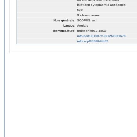
Islet cell cytoplasmic antibodies
Sex
X chromosome
Note générale:
SCOPUS: ar.j
Langue:
Anglais
Identificateurs:
urn:issn:0012-186X
info:doi/10.1007/s001250051578
info:scp/0006044302