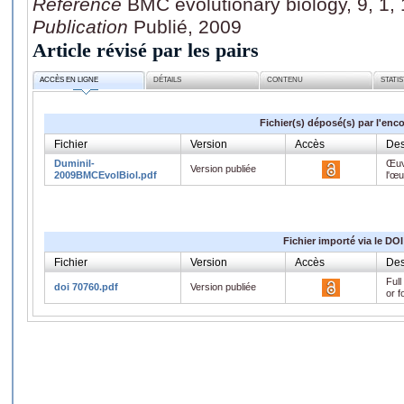
Référence
BMC evolutionary biology, 9, 1,
Publication
Publié, 2009
Article révisé par les pairs
ACCÈS EN LIGNE
DÉTAILS
CONTENU
STATI
Fichier(s) déposé(s) par l'enc
Fichier
Version
Accès
Des
Duminil-
Œuv
Version publiée
2009BMCEvolBiol.pdf
l'œ
Fichier importé via le DOI
Fichier
Version
Accès
Des
Full
doi 70760.pdf
Version publiée
or f