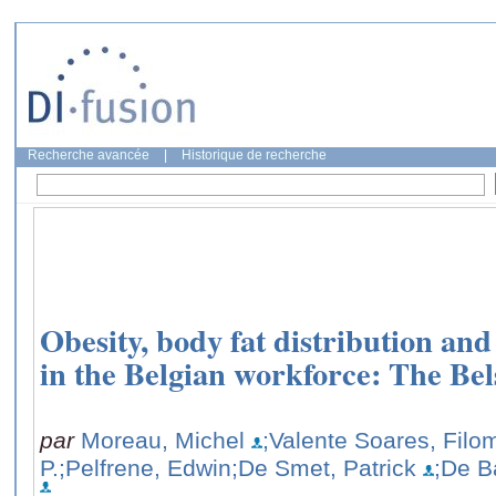
Recherche avancée
|
Historique de recherche
Obesity, body fat distribution and 
in the Belgian workforce: The Bel
par
Moreau, Michel
;Valente Soares, Fil
P.
;Pelfrene, Edwin
;De Smet, Patrick
;De B