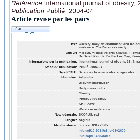
Référence
International journal of obesity,
Publication
Publié, 2004-04
Article révisé par les pairs
DÉTAILS
Titre:
Obesity, body fat distribution and incide
workforce: The Belstress study
Auteur:
Moreau, Michel; Valente Soares, Filomen
De Smet, Patrick; De Backer, Guy; Korni
Informations sur la publication:
International journal of obesity, 28, 4, p
Statut de publication:
Publié, 2004-04
Sujet CREF:
Sciences bio-médicales et agricoles
Mots-clés:
Adiposity
Body fat distribution
Body mass index
Obesity
Prospective study
Sick leave
Waist circumference
Note générale:
SCOPUS: re.j
Langue:
Anglais
Identificateurs:
urn:issn:0307-0565
info:doi/10.1038/sj.ijo.0802600
info:scp/1842845015